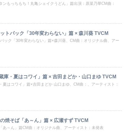
タンもっちもち！丸亀シェイクうどん」篇出演：原菜乃華CM曲：
ットパック「30年変わらない」篇 × 森川葵 TVCM
パック「30年変わらない」篇×森川葵、CM曲：オリジナル曲、アー
庫・夏はコワイ」篇 × 吉田まどか・山口まゆ TVCM
・夏はコワイ」篇×吉田まどか 山口まゆ、CM曲：、アーティスト：
の焼そば「あ～ん」篇 × 広瀬すず TVCM
「あ～ん」篇CM曲：オリジナル曲、アーティスト：未発表