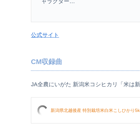
ャラクター…
公式サイト
CM収録曲
JA全農にいがた 新潟米コシヒカリ「米は
新潟県北越後産 特別栽培米白米こしひかり5k