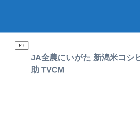
PR
JA全農にいがた 新潟米コシ
助 TVCM