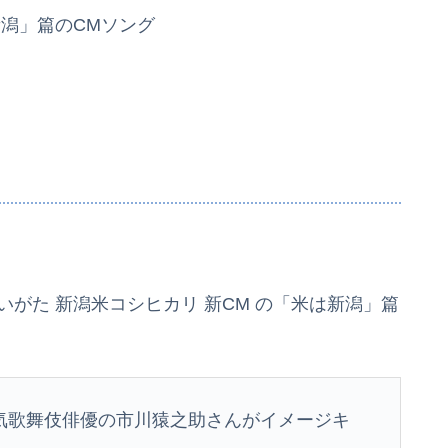
新潟」篇のCMソング
いがた 新潟米コシヒカリ 新CM の「米は新潟」篇
気歌舞伎俳優の市川猿之助さんがイメージキ