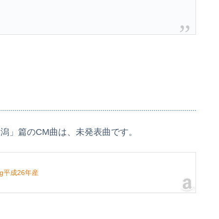
新潟」篇のCM曲は、未発表曲です。
g平成26年産