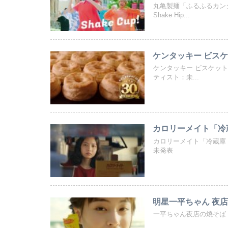
丸亀製麺「ふるふるカン
Shake Hip...
ケンタッキー ビスケ
ケンタッキー ビスケット
ティスト：未...
カロリーメイト「冷蔵
カロリーメイト「冷蔵庫
未発表
明星一平ちゃん 夜店
一平ちゃん夜店の焼そば