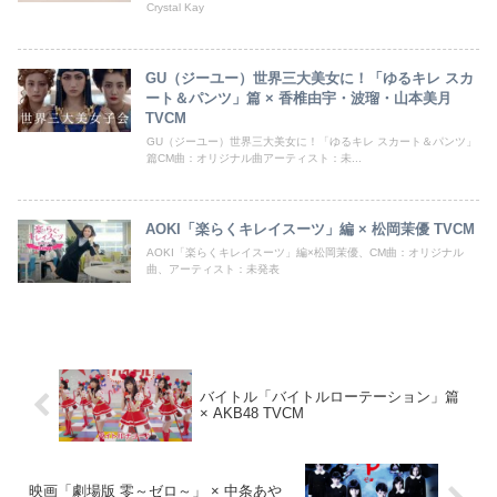
Crystal Kay
GU（ジーユー）世界三大美女に！「ゆるキレ スカ
ート＆パンツ」篇 × 香椎由宇・波瑠・山本美月
TVCM
GU（ジーユー）世界三大美女に！「ゆるキレ スカート＆パンツ」
篇CM曲：オリジナル曲アーティスト：未...
AOKI「楽らくキレイスーツ」編 × 松岡茉優 TVCM
AOKI「楽らくキレイスーツ」編×松岡茉優、CM曲：オリジナル
曲、アーティスト：未発表
バイトル「バイトルローテーション」篇
× AKB48 TVCM
映画「劇場版 零～ゼロ～」 × 中条あや