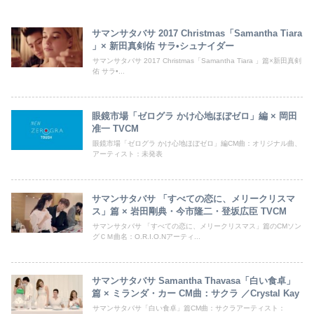
サマンサタバサ 2017 Christmas「Samantha Tiara
」× 新田真剣佑 サラ•シュナイダー
サマンサタバサ 2017 Christmas「Samantha Tiara 」篇×新田真剣
佑 サラ•...
眼鏡市場「ゼログラ かけ心地ほぼゼロ」編 × 岡田
准一 TVCM
眼鏡市場「ゼログラ かけ心地ほぼゼロ」編CM曲：オリジナル曲、
アーティスト：未発表
サマンサタバサ 「すべての恋に、メリークリスマ
ス」篇 × 岩田剛典・今市隆二・登坂広臣 TVCM
サマンサタバサ 「すべての恋に、メリークリスマス」篇のCMソン
グＣＭ曲名：O.R.I.O.Nアーティ...
サマンサタバサ Samantha Thavasa「白い食卓」
篇 × ミランダ・カー CM曲：サクラ ／Crystal Kay
サマンサタバサ「白い食卓」篇CM曲：サクラアーティスト：