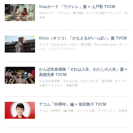
Visaカード 「ウクレレ」篇 × 上戸彩 TVCM
Visaカード 「ウクレレ」篇CM曲：オリジナル曲アーティスト：未
発表
Orico（オリコ）「かなえるがいっぱい」篇 TVCM
オリコ「かなえるがいっぱい」篇CM曲：The recipe song（ザ・レ
シピ・ソング）アーティス...
かんぽ生命保険「それは人生、わたしの人生」篇 ×
高畑充希 TVCM
かんぽ生命保険「それは人生、わたしの人生」篇CM曲：オリジナ
ル曲アーティスト：高畑充希
アコム「80周年」編 × 前田敦子 TVCM
アコム「80周年」編CM曲：オリジナル曲、アーティスト：未発表