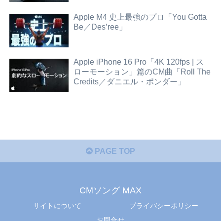
Apple M4 史上最強のプロ「You Gotta
Be／Des’ree」
Apple iPhone 16 Pro「4K 120fps | ス
ローモーション」篇のCM曲「Roll The
Credits／ダニエル・ポンダー」
PAGE TOP
CMソング MAX
サイトについて
プライバシーポリシー
お問合せ