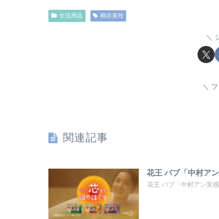
生活用品
桐谷美玲
フ
関連記事
花王 バブ「中村アン実
花王 バブ「中村アン実