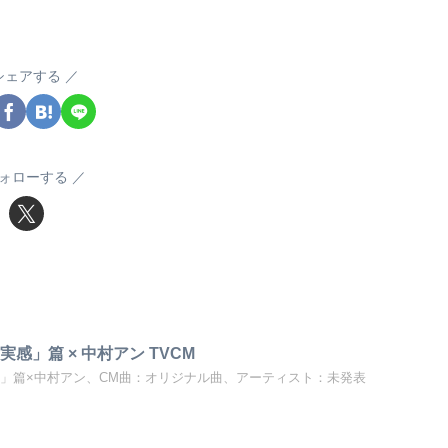
シェアする
ォローする
感」篇 × 中村アン TVCM
感」篇×中村アン、CM曲：オリジナル曲、アーティスト：未発表