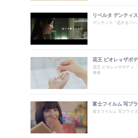
リベルタ デンティス
デンティス「恋する♡ハ
花王 ビオレｕザボ
花王 ビオレｕザボディ
発表
富士フイルム 写プラ
富士フイルム 写プライ