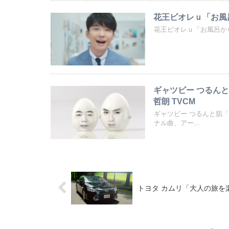
花王ビオレｕ「お風
花王ビオレｕ「お風呂か
ギャツビー つるん
哲朗 TVCM
ギャツビー つるんと肌
ナル曲、アー...
トヨタ カムリ「大人の旅を楽