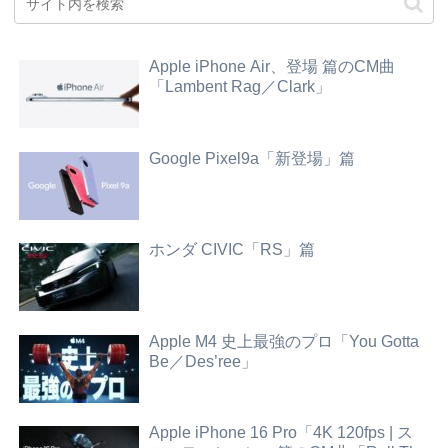
Apple iPhone Air、登場 篇のCM曲
「Lambent Rag／Clark」
Google Pixel9a「新登場」篇
ホンダ CIVIC「RS」篇
Apple M4 史上最強のプロ「You Gotta
Be／Des’ree」
Apple iPhone 16 Pro「4K 120fps | ス