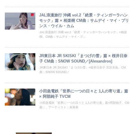
JAL浪漫旅行 沖縄 vol.2「絶景・ティンガーラハン
モック」篇 × 相楽樹 CM曲：サムデイ・マイ・プリ
ンス・ウイル・カム
JAL浪漫旅行 沖縄 vol.2「絶景・ティンガーラハンモック」×相楽
樹、CM曲：サムデイ・マイ・プ...
JR東日本 JR SKISKI「まつげの雪」篇 × 桜井日奈
子 CM曲：SNOW SOUND／[Alexandros]
JR東日本 JR SKISKI「まつげの雪」×桜井日奈子 宮沢氷魚、CM
曲：SNOW SOUND／
小田急電鉄「世界に一つの日々と 1人の寄り道」篇
× 阿部純子 TVCM
小田急電鉄「世界に一つの日々と 1人の寄り道」篇×阿部純子、CM
曲：、アーティスト：未発表