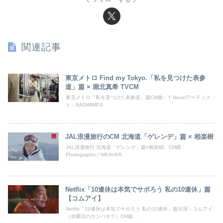
関連記事
東京メトロ Find my Tokyo.「私を見つけた表参
道」篇 × 堀北真希 TVCM
東京メトロ「私を見つけた表参道」篇CM曲：‘I’ Novelアーティス
ト：RADWIMPS
JAL浪漫旅行のCM 北海道「ゲレンデ」篇 × 相楽樹
JAL浪漫旅行 北海道「ゲレンデ」篇×相楽樹、CM曲：
Photographs／WEAVER
Netflix「10連休は本気でサボろう 私の10連休」篇
【コムアイ】
Netflix「10連休は本気でサボろう 私の10連休」篇出演：コムアイ
（水曜日のカンパネラ）CM曲...