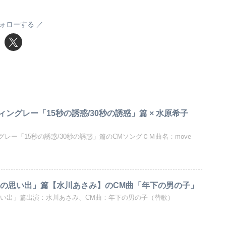
ォローする
ィングレー「15秒の誘惑/30秒の誘惑」篇 × 水原希子
グレー「15秒の誘惑/30秒の誘惑」篇のCMソングＣＭ曲名：move
夏の思い出」篇【水川あさみ】のCM曲「年下の男の子」
思い出」篇出演：水川あさみ、CM曲：年下の男の子（替歌）