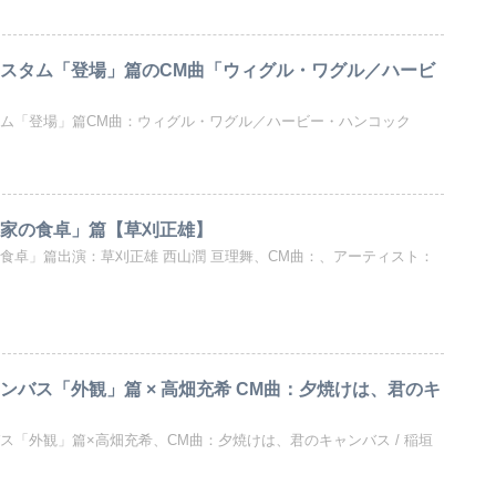
カスタム「登場」篇のCM曲「ウィグル・ワグル／ハービ
タム「登場」篇CM曲：ウィグル・ワグル／ハービー・ハンコック
農家の食卓」篇【草刈正雄】
食卓」篇出演：草刈正雄 西山潤 亘理舞、CM曲：、アーティスト：
ンバス「外観」篇 × 高畑充希 CM曲：夕焼けは、君のキ
ス「外観」篇×高畑充希、CM曲：夕焼けは、君のキャンバス / 稲垣