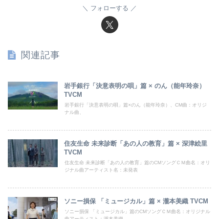
フォローする
関連記事
岩手銀行「決意表明の唄」篇 × のん（能年玲奈）
TVCM
岩手銀行「決意表明の唄」篇×のん（能年玲奈）、CM曲：オリジ
ナル曲、
住友生命 未来診断「あの人の教育」篇 × 深津絵里
TVCM
住友生命 未来診断「あの人の教育」篇のCMソングＣＭ曲名：オリ
ジナル曲アーティスト名：未発表
ソニー損保 「ミュージカル」篇 × 瀧本美織 TVCM
ソニー損保 「ミュージカル」篇のCMソングＣＭ曲名：オリジナル
曲アーティスト：瀧本美織