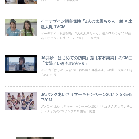
イーデザイン損害保険「2人の太鳳ちゃん」編 × 土
屋太鳳 TVCM
イーデザイン損害保険「2人の太鳳ちゃん」編のCMソングＣＭ曲
名：オリジナル曲アーティスト：土屋太鳳
JA共済「はじめての訪問」篇【有村架純】のCM曲
「太陽／いきものがかり」
JA共済「はじめての訪問」篇出演：有村架純、CM曲：太陽／いき
ものがかり
JAバンクあいちサマーキャンペーン2014 × SKE48
TVCM
JAバンクあいちサマーキャンペーン2014「ちょきんぎょランチコ
ンテナ」篇のCMソングＣＭ曲名：友達...