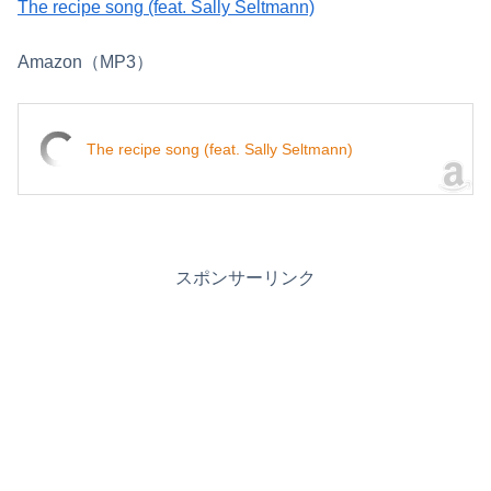
The recipe song (feat. Sally Seltmann)
Amazon（MP3）
The recipe song (feat. Sally Seltmann)
スポンサーリンク