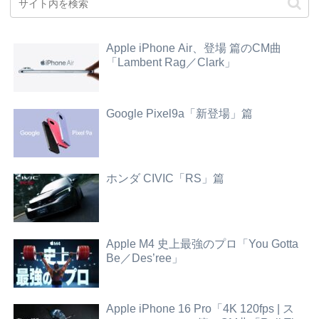
Apple iPhone Air、登場 篇のCM曲
「Lambent Rag／Clark」
Google Pixel9a「新登場」篇
ホンダ CIVIC「RS」篇
Apple M4 史上最強のプロ「You Gotta
Be／Des’ree」
Apple iPhone 16 Pro「4K 120fps | ス