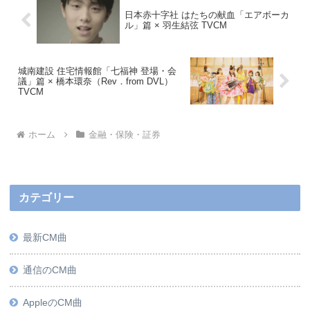
日本赤十字社 はたちの献血「エアボーカ
ル」篇 × 羽生結弦 TVCM
城南建設 住宅情報館「七福神 登場・会
議」篇 × 橋本環奈（Rev．from DVL）
TVCM
ホーム
金融・保険・証券
カテゴリー
最新CM曲
通信のCM曲
AppleのCM曲