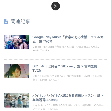
関連記事
Google Play Music「音楽のある生活・ウェルカ
ム」篇 TVCM
Google Play Music「音楽のある生活・ウェルカム」CM曲1：
Yeah! Yeah! Y...
DIC「今日は何色？ 2017ver.」篇 × 吉岡里帆
TVCM
DIC「今日は何色？ 2017ver.」篇×吉岡里帆、CM曲：今日は何
色？／achico（あちこ）
バイトル「バイトAKBぱるる選抜レッスン」編 ×
島崎遥香(AKB48)
バイトル「バイトAKBぱるる選抜レッスン」編CM曲：光の中へ、
アーティスト：AKB48