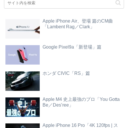
Apple iPhone Air、登場 篇のCM曲
「Lambent Rag／Clark」
Google Pixel9a「新登場」篇
ホンダ CIVIC「RS」篇
Apple M4 史上最強のプロ「You Gotta
Be／Des’ree」
Apple iPhone 16 Pro「4K 120fps | ス