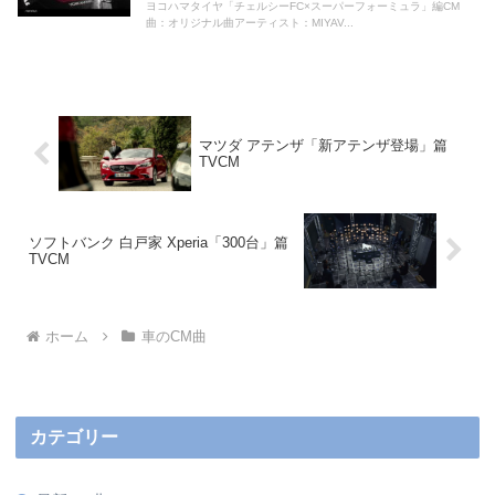
ヨコハマタイヤ「チェルシーFC×スーパーフォーミュラ」編CM
曲：オリジナル曲アーティスト：MIYAV...
マツダ アテンザ「新アテンザ登場」篇
TVCM
ソフトバンク 白戸家 Xperia「300台」篇
TVCM
ホーム
車のCM曲
カテゴリー