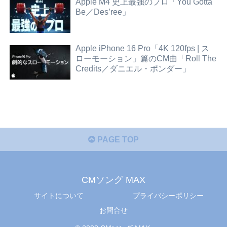
Apple M4 史上最強のプロ「You Gotta
Be／Des’ree」
Apple iPhone 16 Pro「4K 120fps | ス
ローモーション」篇のCM曲「Roll The
Credits／ダニエル・ポンダー」
PAGE TOP
CMソング MAX
サイトについて
プライバシーポリシー
お問合せ