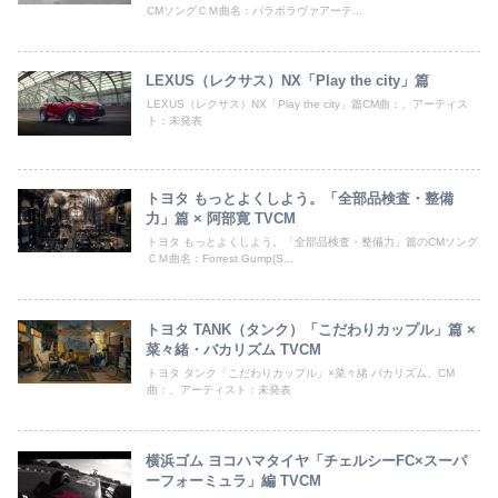
CMソングＣＭ曲名：パラボラヴァアーテ...
LEXUS（レクサス）NX「Play the city」篇
LEXUS（レクサス）NX「Play the city」篇CM曲：、アーティス
ト：未発表
トヨタ もっとよくしよう。「全部品検査・整備
力」篇 × 阿部寛 TVCM
トヨタ もっとよくしよう。「全部品検査・整備力」篇のCMソング
ＣＭ曲名：Forrest Gump(S...
トヨタ TANK（タンク）「こだわりカップル」篇 ×
菜々緒・バカリズム TVCM
トヨタ タンク「こだわりカップル」×菜々緒 バカリズム、CM
曲：、アーティスト：未発表
横浜ゴム ヨコハマタイヤ「チェルシーFC×スーパ
ーフォーミュラ」編 TVCM