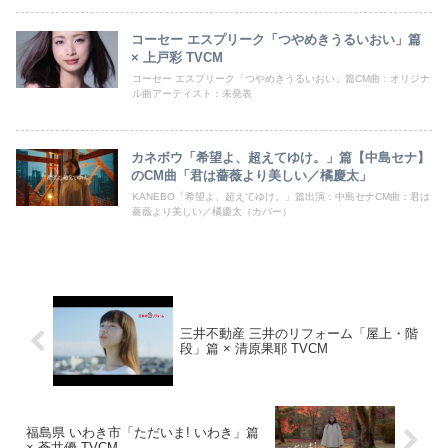
コーセー エスプリーク「つやめきうるいおい」篇
× 上戸彩 TVCM
コーセー エスプリーク「つやめきうるいおい」篇CM曲：オリジナ
ル曲アーティスト：未発表
カネボウ「希望よ、超えてゆけ。」篇【中島セナ】
のCM曲「君は薔薇より美しい／橘慶太」
KANEBO「希望よ、超えてゆけ。」篇出演：中島セナCM曲：君は
薔薇より美しい／橘慶太（カバー）
三井不動産 三井のリフォーム「屋上・階
段」篇 × 清原果耶 TVCM
福島県 いわき市「ただいま! いわき」篇
× 蒼井優 TVCM