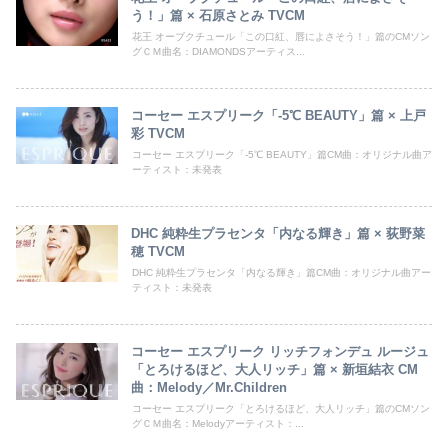
う！」篇 × 石原さとみ TVCM
花王 オーブクチュール「この口紅、唇によさそう！」篇のCMソン
グＣＭ曲名：DIAMONDSアーティス...
コーセー エスプリーク「-5℃ BEAUTY」篇 × 上戸
彩 TVCM
コーセー エスプリーク「-5℃ BEAUTY」篇CM曲：オリジナル曲ア
ーティスト：未発表
DHC 純粋生プラセンタ「内なる輝き」篇 × 荻野菜
穂 TVCM
DHC 純粋生プラセンタ「内なる輝き」篇CM曲：オリジナル曲アー
ティスト：未発表
コーセー エスプリーク リッチフォンデュ ルージュ
「とろけるほど、大人リッチ」篇 × 新垣結衣 CM
曲：Melody／Mr.Children
コーセー エスプリーク「とろけるほど、大人リッチ」篇のCMソン
グＣＭ曲名：Melodyアーティスト：...