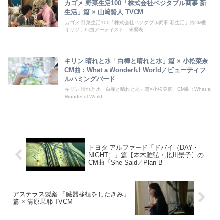
カゴメ 野菜生活100「株式会社ベジタブル商事 新
生活」篇 × 山﨑賢人 TVCM
カゴメ 野菜生活100「株式会社ベジタブル商事 新生活」篇CM曲：
オリジナル曲アーティスト：未発表
キリン 晴れと水「白樺と晴れと水」篇 × 小松菜奈
CM曲：What a Wonderful World／ビューティフ
ルハミングバード
キリン 晴れと水「白樺と晴れと水」篇×小松菜奈、CM曲：What a
Wonderful World...
トヨタ アルファード「ドバイ（DAY・
NIGHT）」篇【本木雅弘・北川景子】の
CM曲「She Said／Plan B」
アステラス製薬 「臓器移植をしたきみ」
篇 × 清原果耶 TVCM