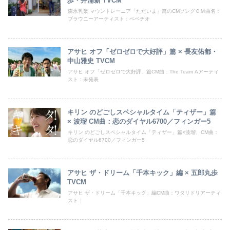
歩・井浦新 TVCM
森永乳業 マウントレーニア「ただいま」篇のCMソングＣＭ曲名：
ブラウニーアーティスト：ベベチオ
アサヒ オフ「ゼロゼロで大好評」篇 × 長友佑都・
中山雅史 TVCM
アサヒ オフ「ゼロゼロで大好評」篇CM曲：The Team Aアーティ
スト：未発表
キリン のどごしスペシャルタイム「ティザー」篇
× 波瑠 CM曲：恋のダイヤル6700／フィンガー5
キリン のどごしスペシャルタイム「ティザー」篇×波瑠、CM曲：
恋のダイヤル6700／フィンガー5
アサヒ ザ・ドリーム「千本キック」編 × 五郎丸歩
TVCM
アサヒ ザ・ドリーム「千本キック」編CM曲：ワタリドリアーティ
スト：