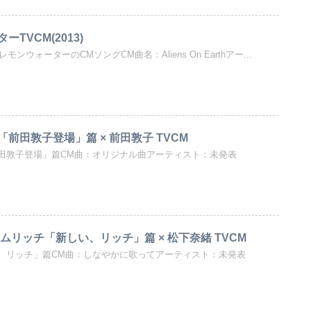
ーTVCM(2013)
モンウォーターのCMソングCM曲名：Aliens On Earthアー...
前田敦子登場」篇 × 前田敦子 TVCM
田敦子登場」篇CM曲：オリジナル曲アーティスト：未発表
ムリッチ「新しい、リッチ」篇 × 松下奈緒 TVCM
、リッチ」篇CM曲：しなやかに歌ってアーティスト：未発表