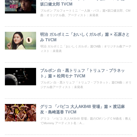
坂口健太郎 TVCM
ブルボン アルフォートミニ「一人旅・バス」篇×坂口健太郎、CM
曲：オリジナル曲、アーティスト：未発表
明治 ガルボミニ「おいしくガルボ」篇 × 石原さと
み TVCM
明治 ガルボミニ「おいしくガルボ」篇CM曲：オリジナル曲アーテ
ィスト：未発表
ブルボン 白・黒トリュフ「トリュフ・プラネッ
ト」篇 × 松岡モナ TVCM
ブルボン 白・黒トリュフ「トリュフ・プラネット」篇CM曲：オリ
ジナル曲アーティスト：未発表
グリコ 「パピコ 大人AKB48 登場」篇 × 渡辺麻
友・島崎遥香 TVCM
グリコ 「パピコ 大人AKB48 登場」篇のCMソングＣＭ曲名：教え
てMommy アーティスト名：A...