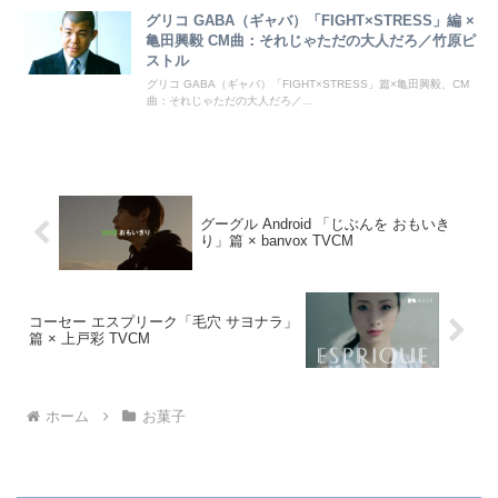
グリコ GABA（ギャバ）「FIGHT×STRESS」編 ×
亀田興毅 CM曲：それじゃただの大人だろ／竹原ピ
ストル
グリコ GABA（ギャバ）「FIGHT×STRESS」篇×亀田興毅、CM
曲：それじゃただの大人だろ／...
グーグル Android 「じぶんを おもいき
り」篇 × banvox TVCM
コーセー エスプリーク「毛穴 サヨナラ」
篇 × 上戸彩 TVCM
ホーム
お菓子