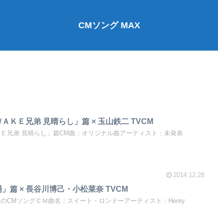
CMソング MAX
ＡＫＥ兄弟 見晴らし」篇 × 玉山鉄二 TVCM
ＫＥ兄弟 見晴らし」篇CM曲：オリジナル曲アーティスト：未発表
2014.12.28
」篇 × 長谷川博己・小松菜奈 TVCM
のCMソングＣＭ曲名：スイート・ロンドーアーティスト：Henry