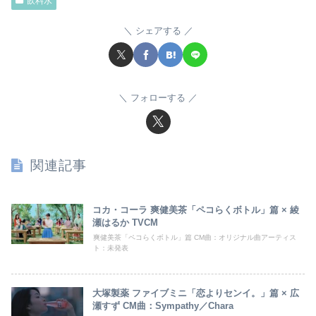
飲料水
シェアする
フォローする
関連記事
コカ・コーラ 爽健美茶「ペコらくボトル」篇 × 綾
瀬はるか TVCM
爽健美茶「ペコらくボトル」篇 CM曲：オリジナル曲アーティス
ト：未発表
大塚製薬 ファイブミニ「恋よりセンイ。」篇 × 広
瀬すず CM曲：Sympathy／Chara