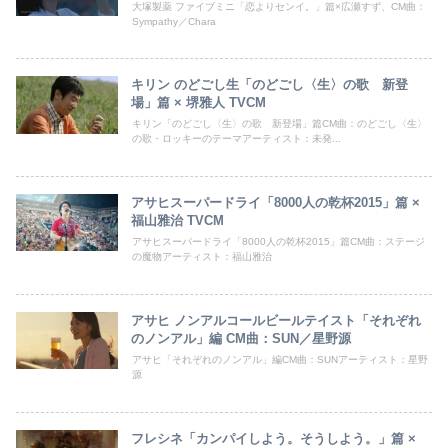
大塚製薬 ファイブミニ「恋よりセンイ。」篇×広瀬すず、CM曲：
Sympathy／Chara
キリン のどごし生「のどごし〈生〉の歌 新登
場」篇 × 堺雅人 TVCM
キリン「のどごし〈生〉の歌 新登場」篇CM曲：のどごし〈生〉
の歌・ロッキーのテーマアーティスト：未発...
アサヒスーパードライ「8000人の乾杯2015」篇 ×
福山雅治 TVCM
アサヒスーパードライ「8000人の乾杯2015」篇CM曲：ステージ
の魔物アーティスト：福山雅治
アサヒ ノンアルコールビールテイスト「それぞれ
のノンアル」編 CM曲：SUN／星野源
アサヒ「それぞれのノンアル」編CM曲：SUNアーティスト：星野
源
フレシネ「カンパイしよう。そうしよう。」篇 ×