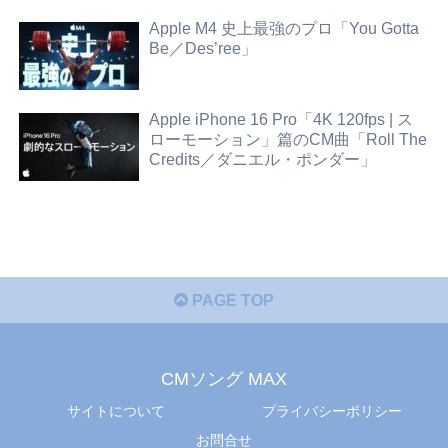
Apple M4 史上最強のプロ「You Gotta
Be／Des’ree」
Apple iPhone 16 Pro「4K 120fps | ス
ローモーション」篇のCM曲「Roll The
Credits／ダニエル・ポンダー」
PAGE TOP
CMソング MAX
サイトについて
プライバシーポリシー
お問合せ