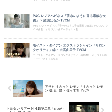
P&G レノアハピネス「香水のように香る素敵な女
篇」 × 綾瀬はるか TVCM
P&G レノアハピネス「香水のように香る素敵な女篇」のCMソング
ＣＭ曲名：オリジナル曲アーティスト名...
モイスト・ダイアン エクストラシャイン「サロン
クオリティ」編 × 吉高由里子 TVCM
モイスト・ダイアン「サロンクオリティ」編CM曲：オリジナル曲
アーティスト：未発表
アサヒ すきっと レモン「すきっと レモ
ン 登場」篇 × 佐々木希 TVCM
トヨタ ハリアー H.H.篇第二章「sideA・