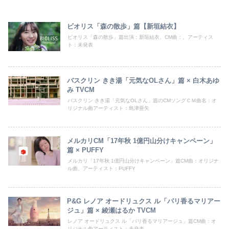
ビオリス「森の散歩」篇【新垣結衣】
ビオリス「森の散歩」篇出演：新垣結衣、CM曲：、アーティス
ト：未発表
バスクリン きき湯「元気なOLさん」篇 × 白木あゆ
み TVCM
バスクリン きき湯「元気なOLさん」篇のCMソングＣＭ曲名：オ
リジナル曲アーティスト：島津亜矢
メルカリCM「17年秋 1億円山分けキャンペーン」
篇 × PUFFY
メルカリ「17年秋 1億円山分けキャンペーン」篇CM曲：オリジナ
ル曲、アーティスト：PUFFY
P&G レノア オードリュクス ル「パリ香るマリアー
ジュ」篇 × 綾瀬はるか TVCM
レノア オードリュクス ル「パリ香るマリアージュ」篇CM曲：オ
リジナル曲アーティスト：未発表