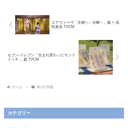
エアウィーヴ「京都へ～京舞～」篇 × 浅
田真央 TVCM
セブン-イレブン「生まれ変わったサンド
イッチ 」篇 TVCM
ホーム
車のCM曲
カテゴリー