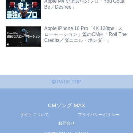
Apple M4 史上最強のプロ「You Gotta
Be／Des’ree」
Apple iPhone 16 Pro「4K 120fps | ス
ローモーション」篇のCM曲「Roll The
Credits／ダニエル・ポンダー」
PAGE TOP
CMソング MAX
サイトについて
プライバシーポリシー
お問合せ