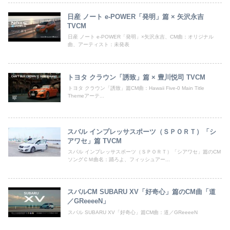
日産 ノート e-POWER「発明」篇 × 矢沢永吉
TVCM
日産 ノート e-POWER「発明」×矢沢永吉、CM曲：オリジナル
曲、アーティスト：未発表
トヨタ クラウン「誘致」篇 × 豊川悦司 TVCM
トヨタ クラウン「誘致」篇CM曲：Hawaii Five-0 Main Title
Themeアーテ...
スバル インプレッサスポーツ（ＳＰＯＲＴ）「シ
アワセ」篇 TVCM
スバル インプレッサスポーツ（ＳＰＯＲＴ）「シアワセ」篇のCM
ソングＣＭ曲名：踊ろよ、フィッシュアー...
スバルCM SUBARU XV「好奇心」篇のCM曲「道
／GReeeeN」
スバル SUBARU XV「好奇心」篇CM曲：道／GReeeeN