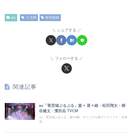
au
三太郎
有村架純
シェアする
フォローする
関連記事
au「竜宮城ぷるぷる」篇 × 菜々緒・松田翔太・桐
谷健太・濱田岳 TVCM
au「竜宮城ぷるぷる」篇CM曲：オリジナル曲アーティスト：未発
表