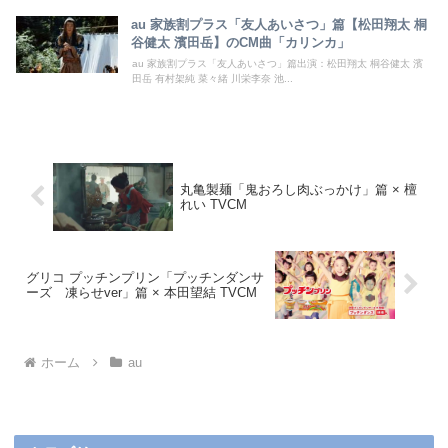
au 家族割プラス「友人あいさつ」篇【松田翔太 桐
谷健太 濱田岳】のCM曲「カリンカ」
au 家族割プラス「友人あいさつ」篇出演：松田翔太 桐谷健太 濱
田岳 有村架純 菜々緒 川栄李奈 池...
丸亀製麺「鬼おろし肉ぶっかけ」篇 × 檀
れい TVCM
グリコ プッチンプリン「プッチンダンサ
ーズ 凍らせver」篇 × 本田望結 TVCM
ホーム
au