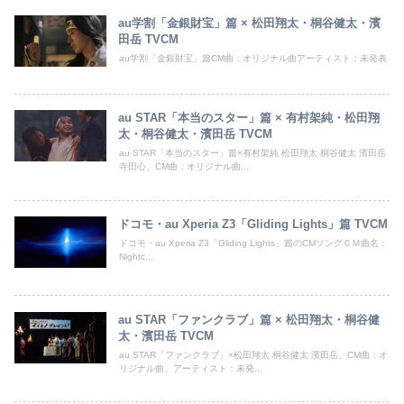
au学割「金銀財宝」篇 × 松田翔太・桐谷健太・濱
田岳 TVCM
au学割「金銀財宝」篇CM曲：オリジナル曲アーティスト：未発表
au STAR「本当のスター」篇 × 有村架純・松田翔
太・桐谷健太・濱田岳 TVCM
au STAR「本当のスター」篇×有村架純 松田翔太 桐谷健太 濱田岳
寺田心、CM曲：オリジナル曲...
ドコモ・au Xperia Z3「Gliding Lights」篇 TVCM
ドコモ・au Xperia Z3「Gliding Lights」篇のCMソングＣＭ曲名：
Nightc...
au STAR「ファンクラブ」篇 × 松田翔太・桐谷健
太・濱田岳 TVCM
au STAR「ファンクラブ」×松田翔太 桐谷健太 濱田岳、CM曲：オ
リジナル曲、アーティスト：未発...