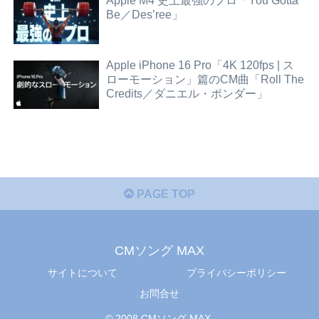
Apple M4 史上最強のプロ「You Gotta
Be／Des’ree」
Apple iPhone 16 Pro「4K 120fps | ス
ローモーション」篇のCM曲「Roll The
Credits／ダニエル・ポンダー」
PAGE TOP
CMソング MAX
サイトについて
プライバシーポリシー
お問合せ
© 2008 CMソング MAX.