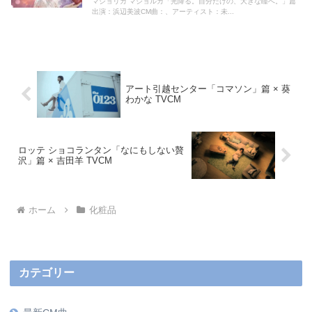
マジョリカ マジョルカ「光降る。自分だけの、大きな瞳へ。」篇
出演：浜辺美波CM曲：、アーティスト：未...
アート引越センター「コマソン」篇 × 葵
わかな TVCM
ロッテ ショコランタン「なにもしない贅
沢」篇 × 吉田羊 TVCM
ホーム
化粧品
カテゴリー