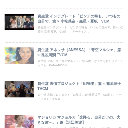
資生堂 インテグレート「ピンチの時も、いつもの
自分で」篇 × 小松菜奈・森星・夏帆 TVCM
資生堂 インテグレート「ピンチの時も、いつもの自分で」篇×小松
菜奈 森星 夏帆、CM曲：、アーティス...
資生堂 アネッサ（ANESSA）「青空マルシェ」篇
× 長谷川潤 TVCM
資生堂 アネッサ「青空マルシェ」篇CM曲：なんでもねだりアーテ
ィスト：KANA-BOON
資生堂 表情プロジェクト「EI登場」篇 × 篠原涼子
TVCM
資生堂 表情プロジェクト「EI登場」篇×篠原涼子、CM曲：、アー
ティスト：未発表
マジョリカ マジョルカ「光降る。自分だけの、大
きな瞳へ。」篇【浜辺美波】