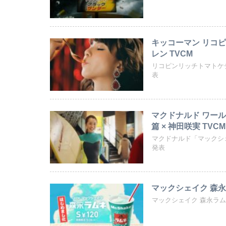
キッコーマン リコ
レン TVCM
リコピンリッチトマトケ
表
マクドナルド ワール
篇 × 神田咲実 TVCM
マクドナルド「マックシ
発表
マックシェイク 森
マックシェイク 森永ラ