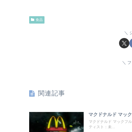
食品
フ
関連記事
マクドナルド マック
マクドナルド マックフ
ティスト：未...