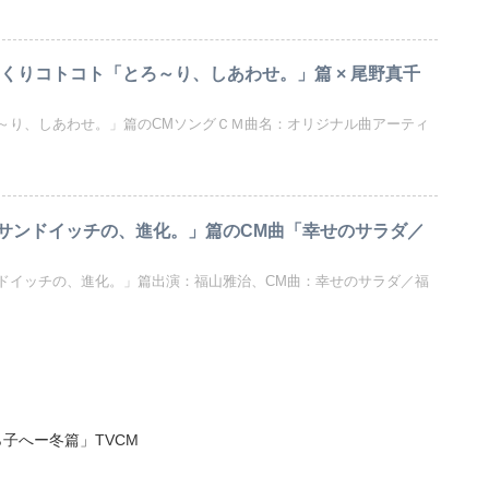
っくりコトコト「とろ～り、しあわせ。」篇 × 尾野真千
～り、しあわせ。」篇のCMソングＣＭ曲名：オリジナル曲アーティ
サンドイッチの、進化。」篇のCM曲「幸せのサラダ／
ドイッチの、進化。」篇出演：福山雅治、CM曲：幸せのサラダ／福
子へー冬篇」TVCM