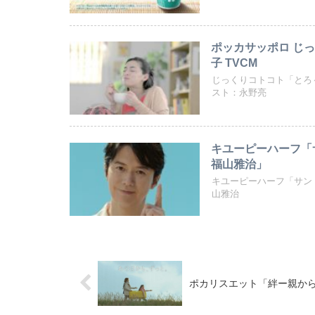
ポッカサッポロ じ
子 TVCM
じっくりコトコト「とろ
スト：永野亮
キユーピーハーフ「
福山雅治」
キユーピーハーフ「サン
山雅治
ポカリスエット「絆ー親から