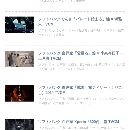
り人形より）アーティスト：未発表
ソフトバンクでんき「パレード始まる」編 × 堺雅
人 TVCM
ソフトバンクでんき「パレード始まる」編CM曲：オリジナル曲ア
ーティスト：未発表
ソフトバンク 白戸家「父帰る」篇 × 小泉今日子・
上戸彩 TVCM
ソフトバンク 白戸家「父帰る」篇CM曲：あし笛の踊り「くるみ割
り人形」よりアーティスト：未発表
ソフトバンク 白戸家「戦国」篇ティザー（くりこ
し）2014 TVCM
ソフトバンク 白戸家「戦国」篇ティザー（くりこし）のCMソング
ＣＭ曲名：八つ墓村 メインテーマアーテ...
ソフトバンク 白戸家 Xperia「300台」篇 TVCM
ソフトバンク 白戸家「300台」篇CM曲：オリジナル曲アーティス