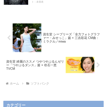
ト：未発表
資生堂 シーブリーズ「全力フォトグラフ
ァー・みせっこ」篇 × 三吉彩花 CM曲：
ミラクル／miwa
資生堂 綺麗のススメ つやつやぷるんゼリ
ー「つやぷるダンス」篇 × 吹石一恵
TVCM
ホーム
ソフトバンク
カテゴリー