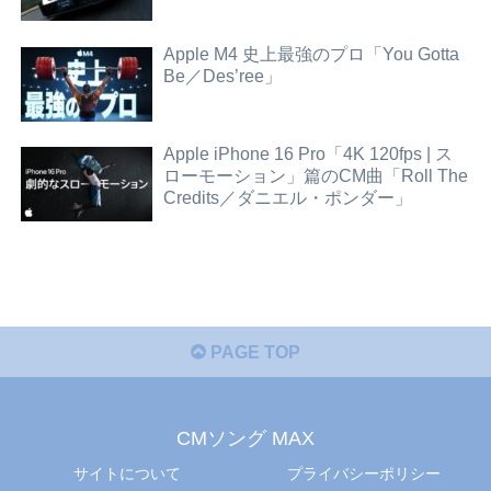
Apple M4 史上最強のプロ「You Gotta
Be／Des’ree」
Apple iPhone 16 Pro「4K 120fps | ス
ローモーション」篇のCM曲「Roll The
Credits／ダニエル・ポンダー」
PAGE TOP
CMソング MAX
サイトについて
プライバシーポリシー