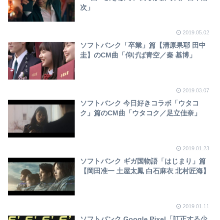
次」
2019.05.02
ソフトバンク「卒業」篇【清原果耶 田中
圭】のCM曲「仰げば青空／秦 基博」
2019.03.07
ソフトバンク 今日好きコラボ「ウタコ
ク」篇のCM曲「ウタコク／足立佳奈」
2019.01.23
ソフトバンク ギガ国物語「はじまり」篇
【岡田准一 土屋太鳳 白石麻衣 北村匠海】
2019.01.11
ソフトバンク Google Pixel「訂正する少