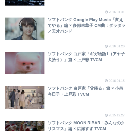
2016.01.31
ソフトバンク Google Play Music「変え
てやる」編 × 多部未華子 CM曲：ダラダラ
／天才バンド
2016.01.20
ソフトバンク 白戸家「ギガ物語1（アヤ子
犬拾う）」篇 × 上戸彩 TVCM
2016.01.15
ソフトバンク 白戸家「父帰る」篇 × 小泉
今日子・上戸彩 TVCM
2015.12.27
ソフトバンク MOON RIBAR「みんなのク
リスマス」編 × 広瀬すず TVCM