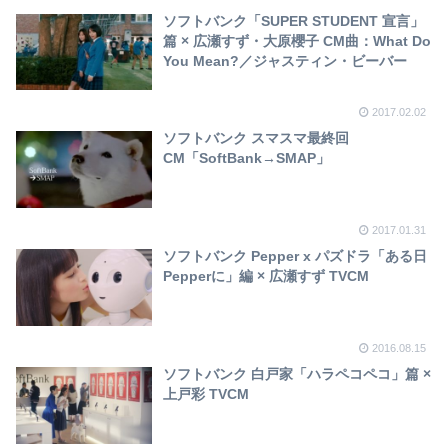
ソフトバンク「SUPER STUDENT 宣言」
篇 × 広瀬すず・大原櫻子 CM曲：What Do
You Mean?／ジャスティン・ビーバー
2017.02.02
ソフトバンク スマスマ最終回
CM「SoftBank→SMAP」
2017.01.31
ソフトバンク Pepper x パズドラ「ある日
Pepperに」編 × 広瀬すず TVCM
2016.08.15
ソフトバンク 白戸家「ハラペコペコ」篇 ×
上戸彩 TVCM