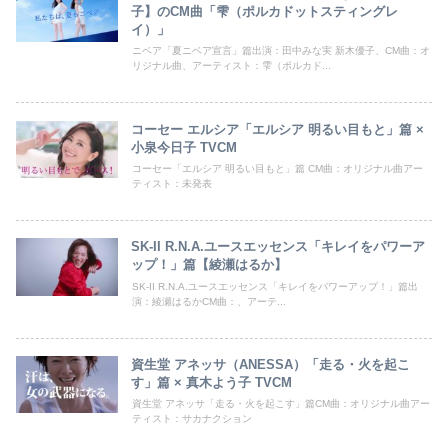
子】のCM曲「雫（ポルカドットスティングレ
イ）」
ニベア「夏ニベア宣言」篇出演：田中みな実 新木優子、CM曲：オ
リジナル曲、アーティスト：雫（ポルカド...
コーセー エルシア「エルシア 明るい目もと」篇 ×
小泉今日子 TVCM
コーセー「エルシア 明るい目もと」篇 CM曲：オリジナル曲アー
ティスト：未発表
SK-II R.N.A.ユースエッセンス「キレイをパワーア
ップ！」篇【綾瀬はるか】
SK-II R.N.A.ユースエッセンス「キレイをパワーアップ！」篇出
演：綾瀬はるかCM曲：、アーテ...
資生堂 アネッサ（ANESSA）「走る・火を起こ
す」篇 × 真木よう子 TVCM
資生堂 アネッサ「走る・火を起こす」篇CM曲：オリジナル曲アー
ティスト：サカナクション