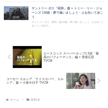
サントリー ボス「昭和」篇 × トミー・リー・ジョ
ーンズ CM曲：夢で逢いましょう・上を向いて歩こ
う
サントリー ボス「昭和」篇CM曲：夢で逢いましょう・上を向いて
歩こう／坂本九
エースコック スーパーカップ1.5倍「最
高のパフォーマンス」編 × 登坂広臣
TVCM
コーセー エルシア「ナイスカバー、エル
シア」篇 × 小泉今日子 TVCM
ホーム
飲料水