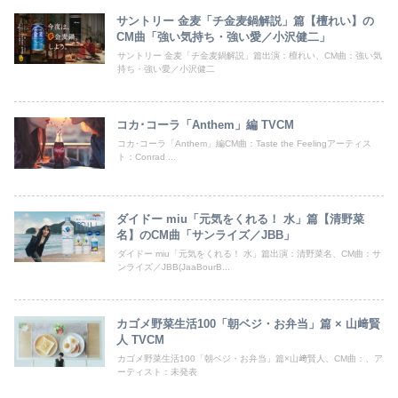
サントリー 金麦「チ金麦鍋解説」篇【檀れい】の
CM曲「強い気持ち・強い愛／小沢健二」
サントリー 金麦「チ金麦鍋解説」篇出演：檀れい、CM曲：強い気
持ち・強い愛／小沢健二
コカ･コーラ「Anthem」編 TVCM
コカ･コーラ「Anthem」編CM曲：Taste the Feelingアーティス
ト：Conrad ...
ダイドー miu「元気をくれる！ 水」篇【清野菜
名】のCM曲「サンライズ／JBB」
ダイドー miu「元気をくれる！ 水」篇出演：清野菜名、CM曲：サ
ンライズ／JBB(JaaBourB...
カゴメ野菜生活100「朝ベジ・お弁当」篇 × 山﨑賢
人 TVCM
カゴメ野菜生活100「朝ベジ・お弁当」篇×山﨑賢人、CM曲：、ア
ーティスト：未発表