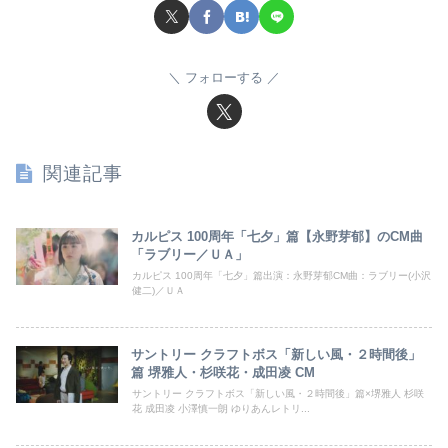
フォローする
関連記事
カルピス 100周年「七夕」篇【永野芽郁】のCM曲
「ラブリー／ＵＡ」
カルピス 100周年「七夕」篇出演：永野芽郁CM曲：ラブリー(小沢
健二)／ＵＡ
サントリー クラフトボス「新しい風・２時間後」
篇 堺雅人・杉咲花・成田凌 CM
サントリー クラフトボス「新しい風・２時間後」篇×堺雅人 杉咲
花 成田凌 小澤慎一朗 ゆりあんレトリ...