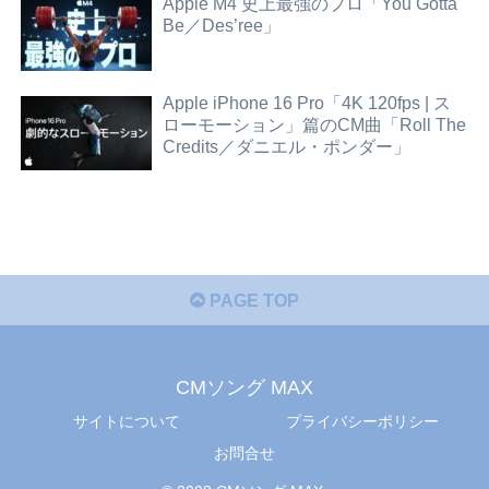
Apple M4 史上最強のプロ「You Gotta
Be／Des’ree」
Apple iPhone 16 Pro「4K 120fps | ス
ローモーション」篇のCM曲「Roll The
Credits／ダニエル・ポンダー」
PAGE TOP
CMソング MAX
サイトについて
プライバシーポリシー
お問合せ