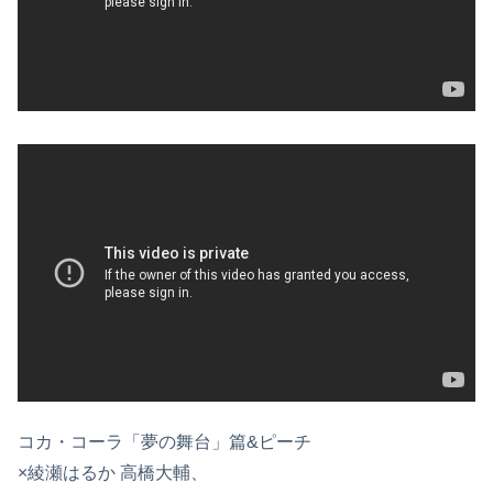
コカ・コーラ「夢の舞台」篇&ピーチ
×綾瀬はるか 高橋大輔、