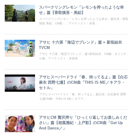
スパークリングレモン「レモンを搾ったような幸
せ」篇【香取慎吾・美絽】
スパークリングレモン「レモンを搾ったような幸せ」篇出演：香取
慎吾 美絽、CM曲：、アーティスト：未発...
アサヒ 十六茶「海辺でブレンド」篇 × 新垣結衣
TVCM
アサヒ 十六茶「海辺でブレンド」篇×新垣結衣、CM曲：オリジナ
ル曲、アーティスト：未発表
アサヒスーパードライ「春、待ってるよ」篇【白石
麻衣 西野七瀬】のCM曲「THIS IS ME／キアラ・
セトル」
アサヒスーパードライ「春、待ってるよ」篇出演：白石麻衣 西野
七瀬CM曲：THIS IS ME／キアラ...
アサヒCM 贅沢搾り「ひっくり返してお楽しみくだ
さい」篇【相葉雅紀・上戸彩】のCM曲「Get Up
And Dance／」