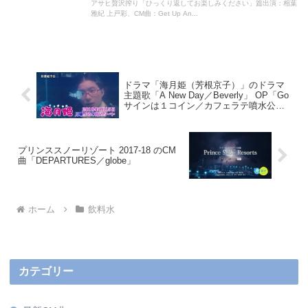
アサヒ贅沢搾り「ひっくり返してお楽しみください」篇出演：相葉
雅紀 上戸彩、CM曲：Get Up An...
ドラマ「海月姫（芳根京子）」のドラマ
主題歌「A New Day／Beverly」 OP「Go
サインは１コイン／カフェラテ噴水公
園」
プリンススノーリゾート 2017-18 のCM
曲「DEPARTURES／globe」
ホーム
飲料水
カテゴリー