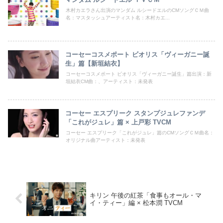
木村カエラさん出演のマンダム ルシードエルのCMソングＣＭ曲
名：マスタッシュアーティスト名：木村カエ...
コーセーコスメポート ビオリス「ヴィーガニー誕
生」篇【新垣結衣】
コーセーコスメポート ビオリス「ヴィーガニー誕生」篇出演：新
垣結衣CM曲：、アーティスト：未発表
コーセー エスプリーク スタンプジュレファンデ
「これがジュレ」篇 × 上戸彩 TVCM
コーセー エスプリーク「これがジュレ」篇のCMソングＣＭ曲名：
オリジナル曲アーティスト：未発表
キリン 午後の紅茶「食事もオール・マ
イ・ティー」編 × 松本潤 TVCM