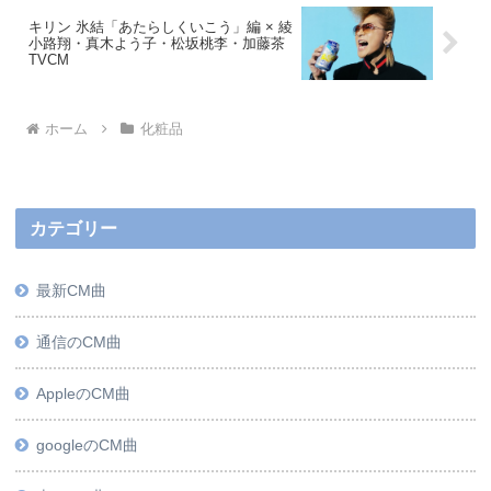
キリン 氷結「あたらしくいこう」編 × 綾
小路翔・真木よう子・松坂桃李・加藤茶
TVCM
ホーム
化粧品
カテゴリー
最新CM曲
通信のCM曲
AppleのCM曲
googleのCM曲