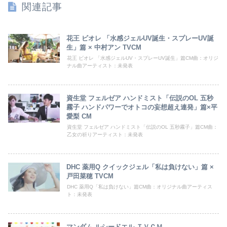
関連記事
花王 ビオレ 「水感ジェルUV誕生・スプレーUV誕
生」篇 × 中村アン TVCM
花王 ビオレ 「水感ジェルUV・スプレーUV誕生」篇CM曲：オリジ
ナル曲アーティスト：未発表
資生堂 フェルゼア ハンドミスト「伝説のOL 五秒
霧子 ハンドパワーでオトコの妄想超え連発」篇×平
愛梨 CM
資生堂 フェルゼア ハンドミスト「伝説のOL 五秒霧子」篇CM曲：
乙女の祈りアーティスト：未発表
DHC 薬用Q クイックジェル「私は負けない」篇 ×
戸田菜穂 TVCM
DHC 薬用Q「私は負けない」篇CM曲：オリジナル曲アーティス
ト：未発表
マンダム ルシードエル ＴＶＣＭ