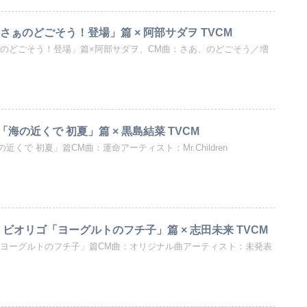
さぁのどごそう！登場」篇 × 阿部サダヲ TVCM
ぁのどごそう！登場」篇×阿部サダヲ、CM曲：さあ、のどごそう／増
海の近くで 初夏」篇 × 黒島結菜 TVCM
くで 初夏」篇CM曲：運命アーティスト：Mr.Children
 ビオリゴ「ヨーグルトのフチ子」篇 × 志田未来 TVCM
「ヨーグルトのフチ子」篇CM曲：オリジナル曲アーティスト：未発表