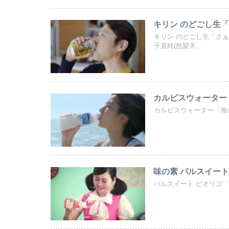
キリン のどごし生「
キリン のどごし生「さ
子直純(怒髪天...
カルピスウォーター「
カルピスウォーター「海の近
味の素 パルスイート
パルスイート ビオリゴ