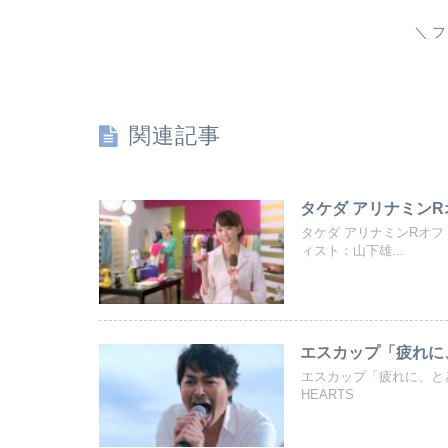
フ
関連記事
タケダ アリナミンR
タケダ アリナミンRオ
ィスト：山下雄...
エスカップ「疲れに、
エスカップ「疲れに、とど
HEARTS