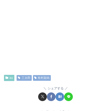
au
三太郎
有村架純
シェアする