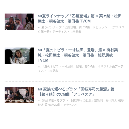
au夏ラインナップ「乙姫登場」篇 × 菜々緒・松田
翔太・桐谷健太・濱田岳 TVCM
au夏ラインナップ「乙姫登場」篇 CM曲：ドビュッシー（アラベス
ク第一番）アーティスト：未発表
au「夏のトビラ・一寸法師、登場」篇 × 有村架
純・松田翔太・桐谷健太・濱田岳・前野朋哉
TVCM
au「夏のトビラ・一寸法師、登場」篇CM曲：オリジナル曲アーテ
ィスト：未発表
au 家族で選べるプラン「回転寿司の起源」篇
【菜々緒】のCM曲「アラベスク」
au 家族で選べるプラン「回転寿司の起源」篇出演：松田翔太 桐谷
健太 菜々緒CM曲：アラベスク