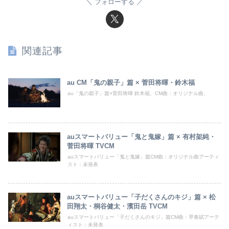
フォローする
関連記事
au CM「鬼の親子」篇 × 菅田将暉・鈴木福
au「鬼の親子」篇×菅田将暉 鈴木福、CM曲：オリジナル曲、
auスマートバリュー「鬼と鬼嫁」篇 × 有村架純・
菅田将暉 TVCM
auスマートバリュー「鬼と鬼嫁」篇CM曲：オリジナル曲アーティ
スト：未発表
auスマートバリュー「子だくさんのキジ」篇 × 松
田翔太・桐谷健太・濱田岳 TVCM
auスマートバリュー「子だくさんのキジ」篇CM曲：早春賦アーテ
ィスト：未発表