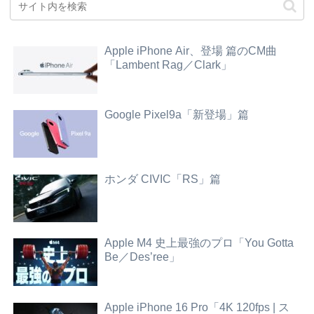
Apple iPhone Air、登場 篇のCM曲
「Lambent Rag／Clark」
Google Pixel9a「新登場」篇
ホンダ CIVIC「RS」篇
Apple M4 史上最強のプロ「You Gotta
Be／Des’ree」
Apple iPhone 16 Pro「4K 120fps | ス