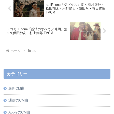
au iPhone「ダブルス」篇 × 有村架純・
松田翔太・桐谷健太・濱田岳・菅田将暉
TVCM
ドコモ iPhone「感情のすべて／仲間」篇
× 久保田紗友・村上虹郎 TVCM
ホーム
au
カテゴリー
最新CM曲
通信のCM曲
AppleのCM曲