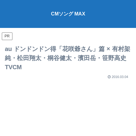
CMソング MAX
PR
au ドンドンドン得「花咲爺さん」篇 × 有村架
純・松田翔太・桐谷健太・濱田岳・笹野高史
TVCM
2016.03.04