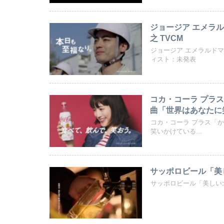
ジョージア エメラ
之 TVCM
ジョージア エメラルド
ィスト：未発表
コカ・コーラ プラ
曲「世界はあなたに笑いか
コカ・コーラ プラス「
笑いかけている...
サッポロビール「美
サッポロビール「美しい