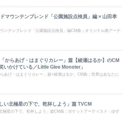
ルドマウンテンブレンド「公園施設点検員」編 × 山田孝
マウンテンブレンド「公園施設点検員」編CM曲：オリジナル曲アーテ
ス「からあげ・はまぐりカレー」篇【綾瀬はるか】のCM
けている／Little Glee Monster」
からあげ・はまぐりカレー」篇×綾瀬はるか、CM曲：世界はあなたに
しい北極星の下で、乾杯しよう」篇 TVCM
北極星の下で、乾杯しよう」篇CM曲：ポケットアーティスト：ゆず