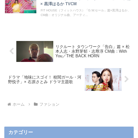
× 黒澤はるか TVCM
FIT HOUSE（フィットハウス）「G.W.セール」篇×黒澤はるか、
CM曲：オリジナル曲、アーティ...
リクルート タウンワーク「告白」篇 × 松
本人志・永野芽郁・志尊淳 CM曲：With
You／THE BACK HORN
ドラマ「地味にスゴイ！ 校閲ガール・河
野悦子」× 石原さとみ ドラマ主題歌
ホーム
ファション
カテゴリー