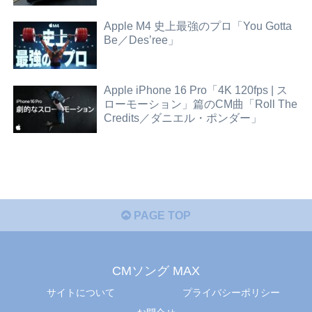
Apple M4 史上最強のプロ「You Gotta
Be／Des’ree」
Apple iPhone 16 Pro「4K 120fps | ス
ローモーション」篇のCM曲「Roll The
Credits／ダニエル・ポンダー」
PAGE TOP
CMソング MAX
サイトについて
プライバシーポリシー