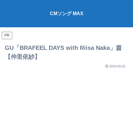
CMソング MAX
PR
GU「BRAFEEL DAYS with Riisa Naka」篇
【仲里依紗】
2019.04.20