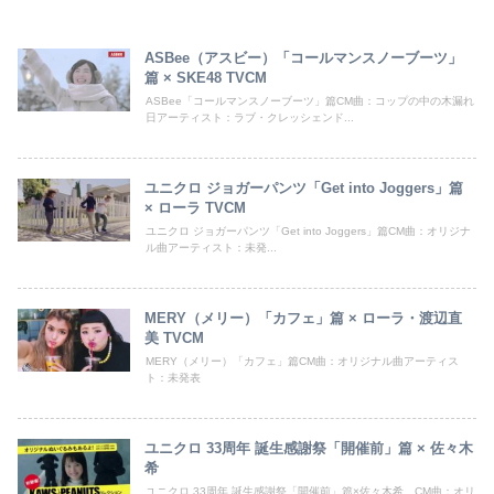
ASBee（アスビー）「コールマンスノーブーツ」
篇 × SKE48 TVCM
ASBee「コールマンスノーブーツ」篇CM曲：コップの中の木漏れ
日アーティスト：ラブ・クレッシェンド...
ユニクロ ジョガーパンツ「Get into Joggers」篇
× ローラ TVCM
ユニクロ ジョガーパンツ「Get into Joggers」篇CM曲：オリジナ
ル曲アーティスト：未発...
MERY（メリー）「カフェ」篇 × ローラ・渡辺直
美 TVCM
MERY（メリー）「カフェ」篇CM曲：オリジナル曲アーティス
ト：未発表
ユニクロ 33周年 誕生感謝祭「開催前」篇 × 佐々木
希
ユニクロ 33周年 誕生感謝祭「開催前」篇×佐々木希、CM曲：オリ