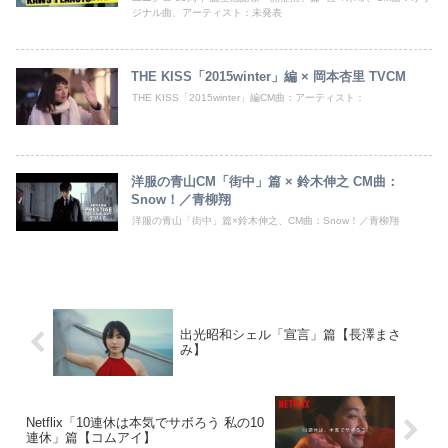
ジナル曲、アーティスト：未発表
THE KISS「2015winter」編 × 岡本杏里 TVCM
THE KISS「2015winter」編CM曲：アーティスト：
洋服の青山CM「街中」篇 × 鈴木伸之 CM曲：
Snow！／青柳翔
洋服の青山「街中」篇×鈴木伸之、CM曲：Snow！／青柳翔
出光昭和シェル「宣言」篇【長澤まさ
み】
Netflix「10連休は本気でサボろう 私の10
連休」篇【コムアイ】