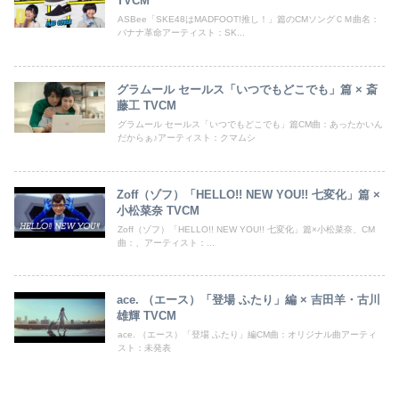
TVCM
ASBee「SKE48はMADFOOT!推し！」篇のCMソングＣＭ曲名：
バナナ革命アーティスト：SK...
グラムール セールス「いつでもどこでも」篇 × 斎
藤工 TVCM
グラムール セールス「いつでもどこでも」篇CM曲：あったかいん
だからぁ♪アーティスト：クマムシ
Zoff（ゾフ）「HELLO!! NEW YOU!! 七変化」篇 ×
小松菜奈 TVCM
Zoff（ゾフ）「HELLO!! NEW YOU!! 七変化」篇×小松菜奈、CM
曲：、アーティスト：...
ace. （エース）「登場 ふたり」編 × 吉田羊・古川
雄輝 TVCM
ace. （エース）「登場 ふたり」編CM曲：オリジナル曲アーティ
スト：未発表