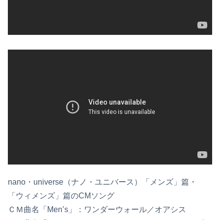
nano・universe（ナノ・ユニバース）「メンズ」篇・
「ウィメンズ」篇のCMソング
ＣＭ曲名「Men’s」：ワンダーウォール／オアシス