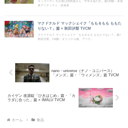
キッコーマン わが家は焼肉屋さん「中辛＆塩だれ」篇CM曲：未発
表アーティスト：未発表
マクドナルド マックシェイク「もも＆もも ももた
りない？」篇 × 秋田汐梨 TVCM
マクドナルド マックシェイク「もも＆もも ももたりない？」篇×
秋田汐梨、CM曲：オリジナル曲、アーテ...
nano・universe（ナノ・ユニバース）
「メンズ」篇・「ウィメンズ」篇 TVCM
カイゲン 改源錠「ひきはじめ」篇・「カ
ラダに合った」篇 × IMALU TVCM
ホーム
食品