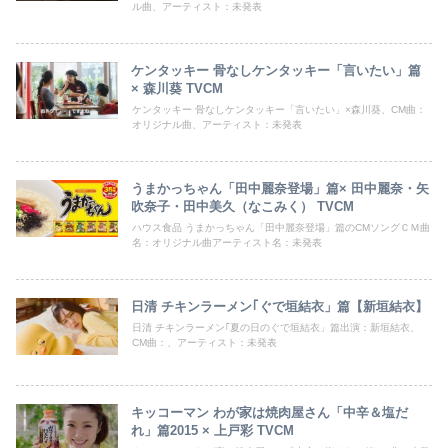
ル曲、アーティスト：未発表
ケンタッキー 骨なしケンタッキー「言いたい」篇
× 森川葵 TVCM
ケンタッキー 骨なしケンタッキー「言いたい」×森川葵、CM曲：
オリジナル曲、アーティスト：未発表
うまかっちゃん「田中麗奈登場」篇× 田中麗奈・矢
吹奈子・田中美久（なこみく） TVCM
ハウス食品 うまかっちゃん「田中麗奈登場」篇のCMソングＣＭ曲
名：オリジナル曲アーティスト名：未発表
日清 チキンラーメン｢ぐで垣結衣」篇【新垣結衣】
日清 チキンラーメン｢夏の日のぐで垣結衣」篇出演：新垣結衣、
CM曲：、アーティスト：未発表
キッコーマン わが家は焼肉屋さん「中辛＆塩だ
れ」篇2015 × 上戸彩 TVCM