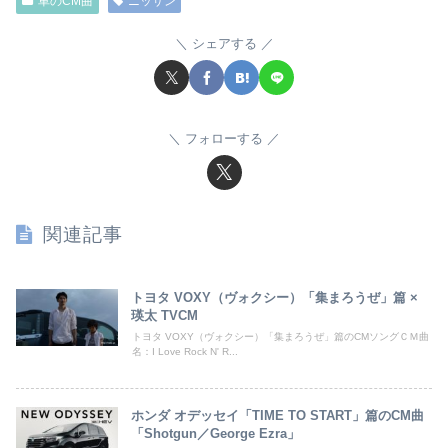
車のCM曲
ニッサン
シェアする
フォローする
関連記事
トヨタ VOXY（ヴォクシー）「集まろうぜ」篇 ×
瑛太 TVCM
トヨタ VOXY（ヴォクシー）「集まろうぜ」篇のCMソングＣＭ曲
名：I Love Rock N' R...
ホンダ オデッセイ「TIME TO START」篇のCM曲
「Shotgun／George Ezra」