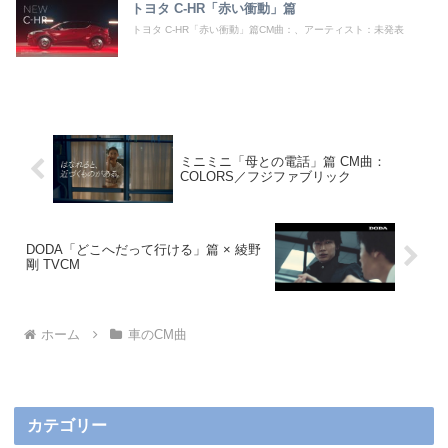
トヨタ C-HR「赤い衝動」篇
トヨタ C-HR「赤い衝動」篇CM曲：、アーティスト：未発表
ミニミニ「母との電話」篇 CM曲：
COLORS／フジファブリック
DODA「どこへだって行ける」篇 × 綾野
剛 TVCM
ホーム
車のCM曲
カテゴリー