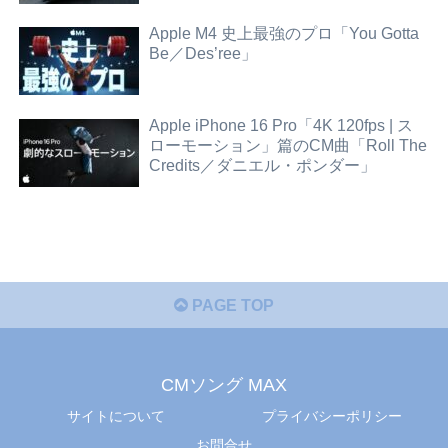
Apple M4 史上最強のプロ「You Gotta
Be／Des’ree」
Apple iPhone 16 Pro「4K 120fps | ス
ローモーション」篇のCM曲「Roll The
Credits／ダニエル・ポンダー」
PAGE TOP
CMソング MAX
サイトについて
プライバシーポリシー
お問合せ