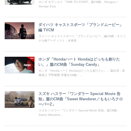
ホンダ オデッセイ「TIME TO START」篇CM曲：Shotgun／
George Ezra
ダイハツ キャストスポーツ「ブランドムービー」
編 TVCM
ダイハツ キャストスポーツ「ブランドムービー」編CM曲：オリジ
ナル曲アーティスト：未発表
ホンダ「Hondaハート Hondaはどっちも創りた
い。」篇のCM曲「Sunday Candy」
ホンダ「Hondaハート Hondaはどっちも創りたい。」篇出演：高
橋海人 平野紫耀 岸優太CM曲：...
スズキ ハスラー「ワンダラー Special Movie 告
知」篇のCM曲「Sweet Wanderer／ももいろクロ
ーバーZ」
スズキ ハスラー「ワンダラー Special Movie 告知」篇CM曲：
Sweet Wandere...