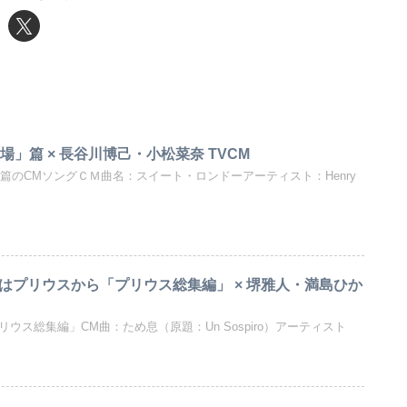
場」篇 × 長谷川博己・小松菜奈 TVCM
篇のCMソングＣＭ曲名：スイート・ロンドーアーティスト：Henry
べてはプリウスから「プリウス総集編」 × 堺雅人・満島ひか
プリウス総集編」CM曲：ため息（原題：Un Sospiro）アーティスト