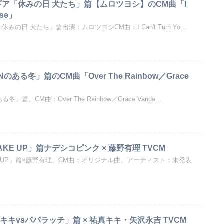
ギア「休みの日 犬たち」篇【ムロツヨシ】のCM曲「I
ose」
の日 犬たち」篇出演：ムロツヨシCM曲：I Can't Turn Yo...
ある冬」篇のCM曲「Over The Rainbow／Grace
篇、CM曲：Over The Rainbow／Grace Vande...
AKE UP」篇ナデシコピンク × 藤野有理 TVCM
KE UP」篇×藤野有理、CM曲：オリジナル曲、アーティスト：未発表
キキvsパパラッチ」篇 × 祐真キキ・矢沢永吉 TVCM