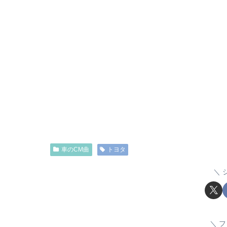
車のCM曲
トヨタ
フ