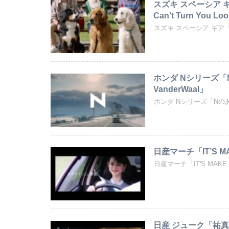
スズキ スペーシア 
Can’t Turn You Lo
スズキ スペーシア ギア「休み
ホンダ Nシリーズ「Nの
VanderWaal」
ホンダ Nシリーズ「Nのある冬」
日産マーチ「IT’S M
日産マーチ「IT'S MA
日産 ジューク「祐真