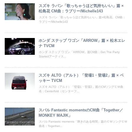
スズキ ラパン「歌っちゃうほど気持ちいい」篇 ×
松島花 CM曲：ラブリー/Michelle143
スズキ ラパン「歌っちゃうほど気持ちいい」篇×松島花、CM曲：
ラブリー/Michelle143
ホンダ ステップ ワゴン「ARROW」篇 × 松木エレ
ナ TVCM
ホンダ ステップ ワゴン「ARROW」篇CM曲：Get The Party
Startedアーティス...
スズキ ALTO（アルト）「登場1・登場2」篇 × ベ
ッキー TVCM
スズキ ALTO（アルト）「登場1・登場2」篇のCMソングＣＭ曲
名：Centerfold（センターフ...
スバル Fantastic momentsのCM曲「Together／
MONKEY MAJIK」
スバル Fantastic moments「輝きのある時間」篇のＣＭソングＣＭ
曲名：Together...