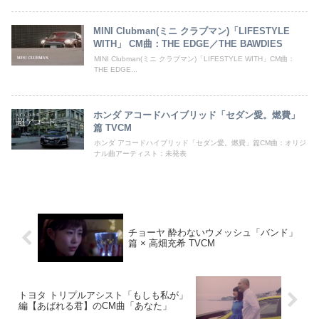
MINI Clubman(ミニ クラブマン)「LIFESTYLE
WITH」 CM曲：THE EDGE／THE BAWDIES
MINI Clubman(ミニ クラブマン)「LIFESTYLE WITH」CM曲：
THE EDGE...
ホンダ アコードハイブリッド「セダン愛。燃費」
篇 TVCM
ホンダ アコードハイブリッド「セダン愛。燃費」篇CM曲：オリジ
ナル曲アーティスト：未発表
チョーヤ 酔わないウメッシュ「バンド」
篇 × 高畑充希 TVCM
トヨタ トリプルアシスト「もしも私が」
編【あばれる君】のCM曲「あなた」