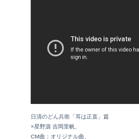
日清のどん兵衛「耳は正直」篇
×星野源 吉岡里帆、
CM曲：オリジナル曲、