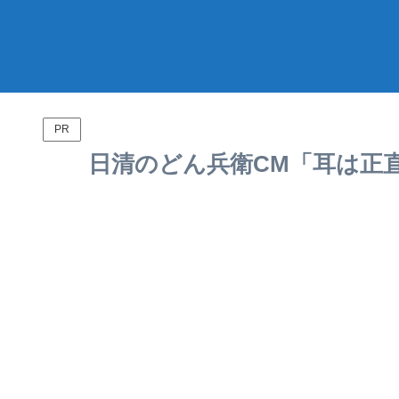
PR
日清のどん兵衛CM「耳は正直