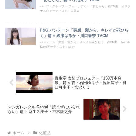
パーフェクトバブル フォーボディー「あとから」篇CM曲：オリジ
ナル曲アーティスト：未発表
P&G パンテーン「実感 髪から、キレイが花ひら
く」篇 × 綾瀬はるか・川口春奈 TVCM
パンテーン「実感 髪から、キレイが花ひらく」篇CM曲：Twinkle
Daysアーティスト：chay
資生堂 表情プロジェクト「150万本突
破」篇 × 杏・石田ゆり子・篠原涼子・樋
口可南子・宮沢りえ
マンガレンタル Renta!「読まずにいられ
ない」篇 × 麻生久美子・神木隆之介
ホーム
化粧品