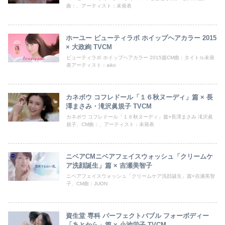
曲：、アーティスト：未発表
ホーユー ビューティラボ ホイップヘアカラー 2015
× 大政絢 TVCM
ビューティラボ ホイップヘアカラー 2015篇CM曲：タイトル未発
表アーティスト：aiko
カネボウ コフレドール「１６秋ヌーディ」篇 × 長
澤まさみ・滝沢眞規子 TVCM
カネボウ コフレドール「１６秋ヌーディ」篇×長澤まさみ 滝沢眞
規子、CM曲：、アーティスト：未発表
ニベアCMニベアフェイスウォッシュ「クリームケ
ア洗顔誕生」篇 × 吉瀬美智子
ニベアフェイスウォッシュ「クリームケア洗顔誕生」篇×吉瀬美智
子、CM曲：JUON
資生堂 専科 パーフェクトバブル フォーボディー
「あとから」篇 × 小池栄子 TVCM