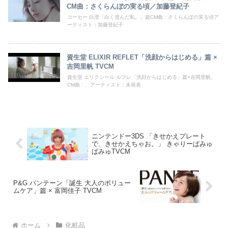
CM曲：さくらんぼの実る頃／加藤登紀子
コーセー 白澄「白く澄んだ私。」篇CM曲：さくらんぼの実る頃ア
ーティスト：加藤登紀子
資生堂 ELIXIR REFLET「洗顔からはじめる」篇 ×
吉岡里帆 TVCM
資生堂 エリクシール ルフレ「洗顔からはじめる」篇×吉岡里帆、
CM曲：、アーティスト：未発表
ニンテンドー3DS 「きせかえプレート
で、きせかえちゃお。」 きゃりーぱみゅ
ぱみゅTVCM
P&G パンテーン「誕生 大人のボリュー
ムケア」篇 × 富岡佳子 TVCM
ホーム
化粧品