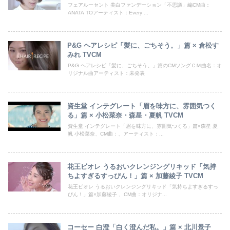
フェアルーセント 美白ファンデーション「不思議」編CM曲：
ANATA TOアーティスト：Every ...
P&G ヘアレシピ「髪に、ごちそう。」篇 × 倉松す
みれ TVCM
P&G ヘアレシピ「髪に、ごちそう。」篇のCMソングＣＭ曲名：オ
リジナル曲アーティスト：未発表
資生堂 インテグレート「眉を味方に、雰囲気つく
る」篇 × 小松菜奈・森星・夏帆 TVCM
資生堂 インテグレート「眉を味方に、雰囲気つくる」篇×森星 夏
帆 小松菜奈、CM曲：、アーティスト：...
花王ビオレ うるおいクレンジングリキッド「気持
ちよすぎるすっぴん！」篇 × 加藤綾子 TVCM
花王ビオレ うるおいクレンジングリキッド「気持ちよすぎるすっ
ぴん！」篇×加藤綾子 、CM曲：オリジナ...
コーセー 白澄「白く澄んだ私。」篇 × 北川景子