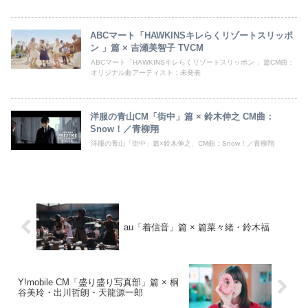
ABCマート「HAWKINSキレらくリゾートスリッポ
ン 」篇 × 吉瀬美智子 TVCM
ABCマート「HAWKINSキレらくリゾートスリッポン 」篇CM曲：
オリジナル曲アーティスト：未発表
洋服の青山CM「街中」篇 × 鈴木伸之 CM曲：
Snow！／青柳翔
洋服の青山「街中」篇×鈴木伸之、CM曲：Snow！／青柳翔
au「着信音」篇 × 篇菜々緒・鈴木福
Y!mobile CM「盛り盛り写真部」篇 × 桐
谷美玲・出川哲朗・天龍源一郎