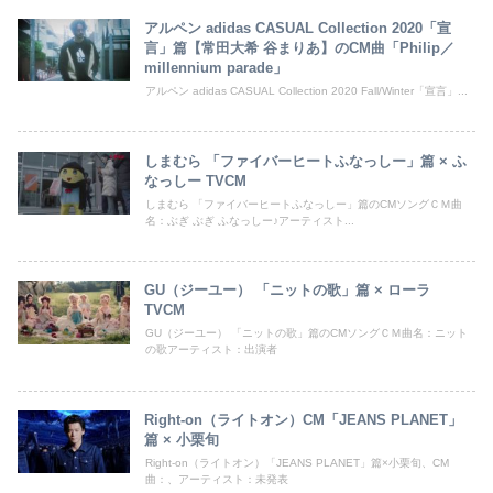
アルペン adidas CASUAL Collection 2020「宣
言」篇【常田大希 谷まりあ】のCM曲「Philip／
millennium parade」
アルペン adidas CASUAL Collection 2020 Fall/Winter「宣言」...
しまむら 「ファイバーヒートふなっしー」篇 × ふ
なっしー TVCM
しまむら 「ファイバーヒートふなっしー」篇のCMソングＣＭ曲
名：ぶぎ ぶぎ ふなっしー♪アーティスト...
GU（ジーユー） 「ニットの歌」篇 × ローラ
TVCM
GU（ジーユー） 「ニットの歌」篇のCMソングＣＭ曲名：ニット
の歌アーティスト：出演者
Right-on（ライトオン）CM「JEANS PLANET」
篇 × 小栗旬
Right-on（ライトオン）「JEANS PLANET」篇×小栗旬、CM
曲：、アーティスト：未発表