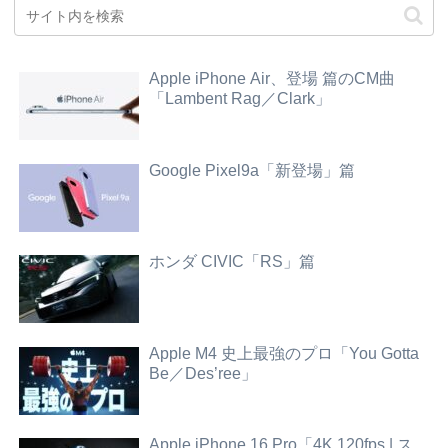
Apple iPhone Air、登場 篇のCM曲
「Lambent Rag／Clark」
Google Pixel9a「新登場」篇
ホンダ CIVIC「RS」篇
Apple M4 史上最強のプロ「You Gotta
Be／Des’ree」
Apple iPhone 16 Pro「4K 120fps | ス