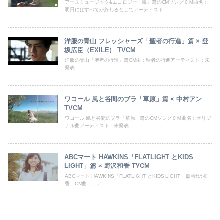
アースミュージック&エコロジー「海」篇のCMソングＣＭ曲名：
明日にはすべてが終わるとしてアーティスト...
洋服の青山 フレッシャーズ「聖者の行進」篇 × 登
坂広臣（EXILE） TVCM
洋服の青山「聖者の行進」篇CM曲：聖者の行進アーティスト：未
発表
ワコール 風と谷間のブラ「草原」篇 × 中村アン
TVCM
ワコール 風と谷間のブラ「草原」篇のCMソングＣＭ曲名：オリジ
ナル曲アーティスト：未発表
ABCマート HAWKINS「FLATLIGHT とKIDS
LIGHT」篇 × 野沢和香 TVCM
ABCマート HAWKINS「FLATLIGHT とKIDS LIGHT」篇×野沢和
香、CM曲：、ア...