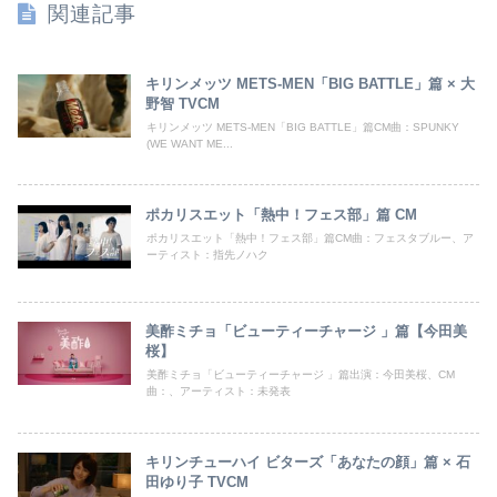
関連記事
キリンメッツ METS-MEN「BIG BATTLE」篇 × 大
野智 TVCM
キリンメッツ METS-MEN「BIG BATTLE」篇CM曲：SPUNKY
(WE WANT ME...
ポカリスエット「熱中！フェス部」篇 CM
ポカリスエット「熱中！フェス部」篇CM曲：フェスタブルー、ア
ーティスト：指先ノハク
美酢ミチョ「ビューティーチャージ 」篇【今田美
桜】
美酢ミチョ「ビューティーチャージ 」篇出演：今田美桜、CM
曲：、アーティスト：未発表
キリンチューハイ ビターズ「あなたの顔」篇 × 石
田ゆり子 TVCM