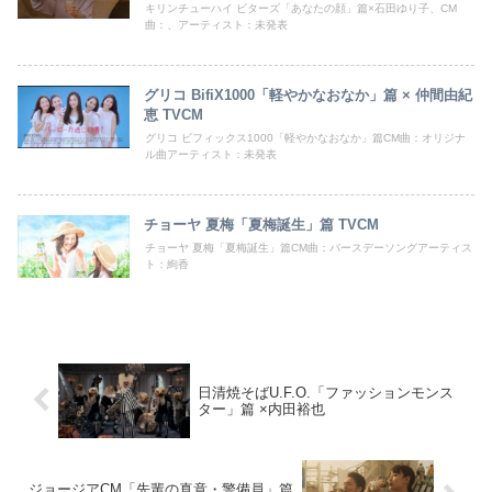
キリンチューハイ ビターズ「あなたの顔」篇×石田ゆり子、CM
曲：、アーティスト：未発表
グリコ BifiX1000「軽やかなおなか」篇 × 仲間由紀
恵 TVCM
グリコ ビフィックス1000「軽やかなおなか」篇CM曲：オリジナ
ル曲アーティスト：未発表
チョーヤ 夏梅「夏梅誕生」篇 TVCM
チョーヤ 夏梅「夏梅誕生」篇CM曲：バースデーソングアーティス
ト：絢香
日清焼そばU.F.O.「ファッションモンス
ター」篇 ×内田裕也
ジョージアCM「先輩の真意・警備員」篇