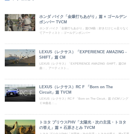
ホンダ バイク「金爆打ちあがり」篇 × ゴールデン
ボンバー TVCM
ホンダ バイク「金爆打ちあがり」篇CM曲：好きだけじゃ足りなく
てアーティスト：ゴールデンボンバー
LEXUS（レクサス）「EXPERIENCE AMAZING -
SHIFT」篇 CM
LEXUS（レクサス）「EXPERIENCE AMAZING -SHIFT」篇CM
曲：、アーティスト...
LEXUS（レクサス）RC F 「Born on The
Circuit」篇 TVCM
LEXUS（レクサス）RC F 「Born on The Circuit」篇 のCMソング
ＣＭ曲名：...
トヨタ プリウスPHV「太陽光・次の主流・トヨタ
の答え」篇 × 石原さとみ TVCM
トヨタ プリウスPHV「太陽光・次の主流・トヨタの答え」篇×石原