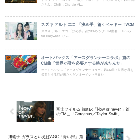
さとみ、CM曲：Chorale VI...
スズキ アルト エコ 「決め手」篇× ベッキー TVCM
スズキ アルト エコ 「決め手」篇のCMソングＣＭ曲名：Hooray
for Hollywood（ハ...
オートバックス「アースグランナーコラボ」篇の
CM曲「世界が君を必要とする時が来たんだ」
オートバックス「アースグランナーコラボ」篇CM曲：世界が君を
必要とする時が来たんだ／オーイシマサヨシ
富士フイルム instax「Now or never.」篇
のCM曲「Gorgeous／Taylor Swift」
旭硝子 ガラスといえばAGC「青い街」篇