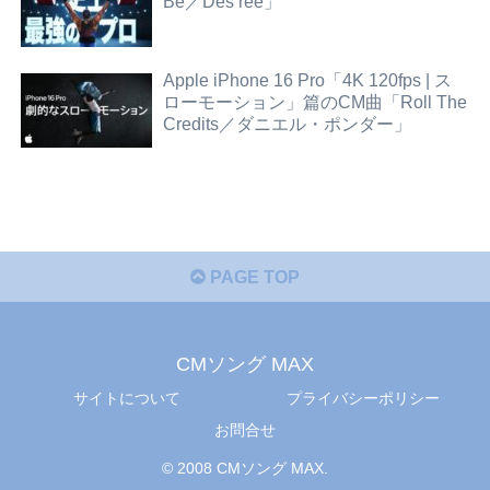
Be／Des’ree」
Apple iPhone 16 Pro「4K 120fps | ス
ローモーション」篇のCM曲「Roll The
Credits／ダニエル・ポンダー」
PAGE TOP
CMソング MAX
サイトについて
プライバシーポリシー
お問合せ
© 2008 CMソング MAX.