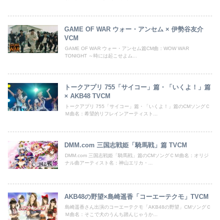
GAME OF WAR ウォー・アンセム × 伊勢谷友介
VCM
GAME OF WAR ウォー・アンセム篇CM曲：WOW WAR
TONIGHT ～時には起こせよム...
トークアプリ 755「サイコー」篇・「いくよ！」篇
× AKB48 TVCM
トークアプリ 755「サイコー」篇・「いくよ！」篇のCMソングＣ
Ｍ曲名：希望的リフレインアーティスト...
DMM.com 三国志戦姫「騎馬戦」篇 TVCM
DMM.com 三国志戦姫「騎馬戦」篇のCMソングＣＭ曲名：オリジ
ナル曲アーティスト名：神山エリカ・...
AKB48の野望×島崎遥香「コーエーテクモ」TVCM
島崎遥香さん出演のコーエーテクモ「AKB48の野望」CMソングＣ
Ｍ曲名：そこで犬のうんち踏んじゃうか...