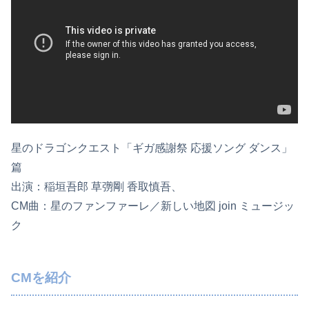
星のドラゴンクエスト「ギガ感謝祭 応援ソング ダンス」
篇
出演：稲垣吾郎 草彅剛 香取慎吾、
CM曲：星のファンファーレ／新しい地図 join ミュージッ
ク
CMを紹介