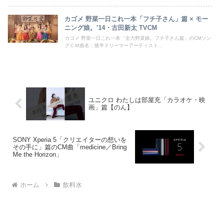
カゴメ 野菜一日これ一本「フチ子さん」篇 × モー
ニング娘。’14・古田新太 TVCM
カゴメ 野菜一日これ一本「全力野菜娘。フチ子さん篇」のCMソン
グＣＭ曲名：後半ドリーマーアーティスト...
ユニクロ わたしは部屋充「カラオケ・映
画」篇【のん】
SONY Xperia 5「クリエイターの想いを
その手に」篇のCM曲「medicine／Bring
Me the Horizon」
ホーム
飲料水