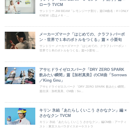
ローラ TVCM
サントリー JIM BEAM「レモンジーナ割り」篇CM曲名：If I ONLY
KNEW（恋はメキ・...
メーカーズマーク「はじめての、クラフトバーボ
ン・世界で１本のボトルをつくる」篇 × 小栗旬
サントリー メーカーズマーク「はじめての、クラフトバーボン・
世界で１本のボトルをつくる」篇×小栗旬 ...
アサヒドライゼロスパーク「DRY ZERO SPARK
飲みたい瞬間」篇【加村真美】のCM曲「Sorrows
／King Gnu」
アサヒドライゼロスパーク「DRY ZERO SPARK 飲みたい瞬間」
篇出演：加村真美、CM曲：So...
キリン 氷結「あたらしくいこう さかなクン」編 ×
さかなクン TVCM
キリン 氷結「あたらしくいこう さかなクン」編CM曲：アーティ
スト：東京スカパラダイスオーケストラ