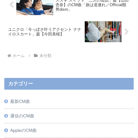
スズキ スイフト「二人の会話」篇【山田
杏奈】のCM曲「旅は道連れ／Official髭
男dism」
ユニクロ「今っぽさ叶うアクセント ナナ
イロスカート」篇【今田美桜】
ホーム
未分類
カテゴリー
最新CM曲
通信のCM曲
AppleのCM曲