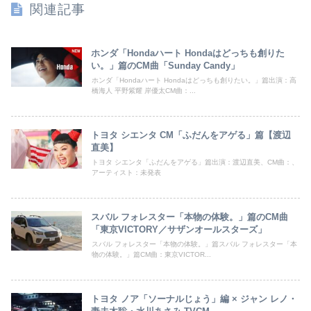
関連記事
ホンダ「Hondaハート Hondaはどっちも創りた
い。」篇のCM曲「Sunday Candy」
ホンダ「Hondaハート Hondaはどっちも創りたい。」篇出演：高
橋海人 平野紫耀 岸優太CM曲：...
トヨタ シエンタ CM「ふだんをアゲる」篇【渡辺
直美】
トヨタ シエンタ「ふだんをアゲる」篇出演：渡辺直美、CM曲：、
アーティスト：未発表
スバル フォレスター「本物の体験。」篇のCM曲
「東京VICTORY／サザンオールスターズ」
スバル フォレスター「本物の体験。」篇スバル フォレスター「本
物の体験。」篇CM曲：東京VICTOR...
トヨタ ノア「ソーナルじょう」編 × ジャン レノ・