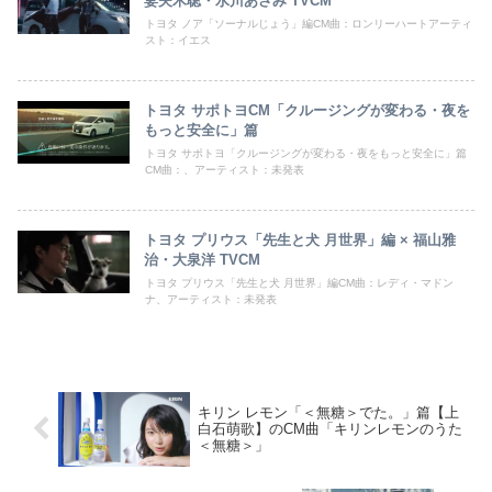
妻夫木聡・水川あさみ TVCM
トヨタ ノア「ソーナルじょう」編CM曲：ロンリーハートアーティ
スト：イエス
トヨタ サポトヨCM「クルージングが変わる・夜を
もっと安全に」篇
トヨタ サポトヨ「クルージングが変わる・夜をもっと安全に」篇
CM曲：、アーティスト：未発表
トヨタ プリウス「先生と犬 月世界」編 × 福山雅
治・大泉洋 TVCM
トヨタ プリウス「先生と犬 月世界」編CM曲：レディ・マドン
ナ、アーティスト：未発表
キリン レモン「＜無糖＞でた。」篇【上
白石萌歌】のCM曲「キリンレモンのうた
＜無糖＞」