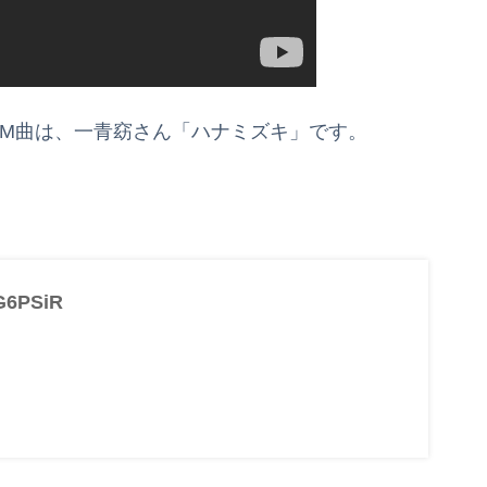
CM曲は、一青窈さん「ハナミズキ」です。
3G6PSiR