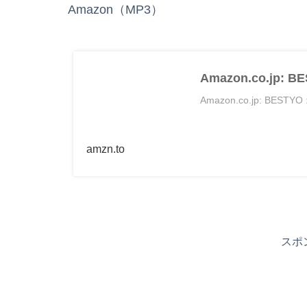
Amazon（MP3）
Amazon.co.jp
Amazon.co.jp: BE
amzn.to
スポ