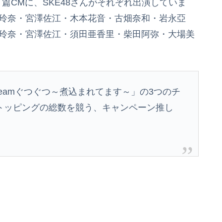
4」篇CMに、SKE48さんがそれぞれ出演していま
井玲奈・宮澤佐江・木本花音・古畑奈和・岩永亞
井玲奈・宮澤佐江・須田亜香里・柴田阿弥・大場美
「Teamぐつぐ­つ～煮込まれてます～」の3つのチ
ッピングの総­数を競う、キャンペーン推し