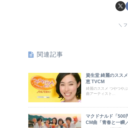
フ
関連記事
資生堂 綺麗のススメ
恵 TVCM
綺麗のススメ つやつや
曲アーティスト...
マクドナルド「50
CM曲「青春と一瞬