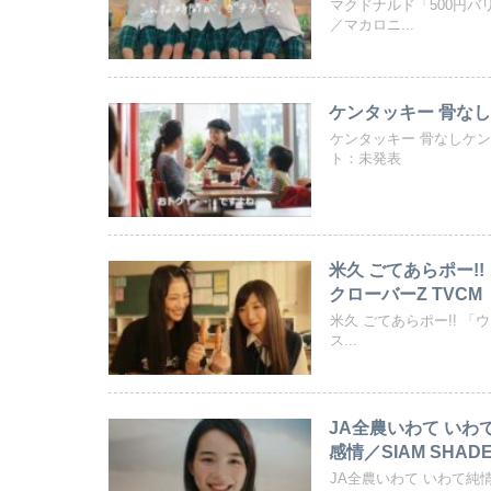
マクドナルド「500円バ
／マカロニ...
ケンタッキー 骨なし
ケンタッキー 骨なしケ
ト：未発表
米久 ごてあらポー!
クローバーZ TVCM
米久 ごてあらポー!! 「
ス...
JA全農いわて いわ
感情／SIAM SHAD
JA全農いわて いわて純