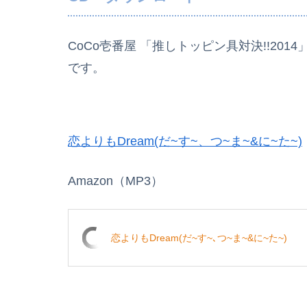
CoCo壱番屋 「推しトッピン具対決!!201
です。
恋よりもDream(だ~す~、つ~ま~&に~た~)
Amazon（MP3）
恋よりもDream(だ~す~､つ~ま~&に~た~)