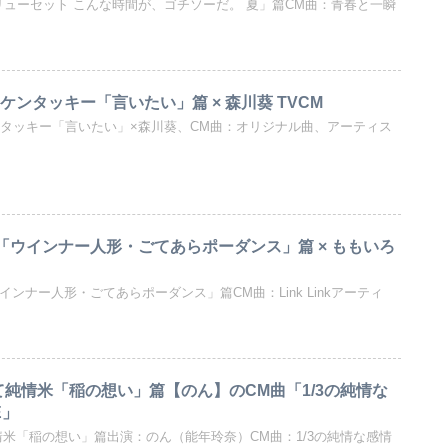
リューセット こんな時間が、ゴチソーだ。 夏」篇CM曲：青春と一瞬
ケンタッキー「言いたい」篇 × 森川葵 TVCM
ンタッキー「言いたい」×森川葵、CM曲：オリジナル曲、アーティス
!「ウインナー人形・ごてあらポーダンス」篇 × ももいろ
ウインナー人形・ごてあらポーダンス」篇CM曲：Link Linkアーティ
て純情米「稲の想い」篇【のん】のCM曲「1/3の純情な
E」
情米「稲の想い」篇出演：のん（能年玲奈）CM曲：1/3の純情な感情