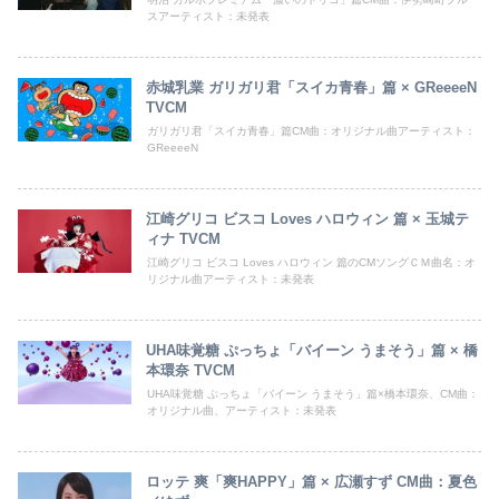
スアーティスト：未発表
赤城乳業 ガリガリ君「スイカ青春」篇 × GReeeeN
TVCM
ガリガリ君「スイカ青春」篇CM曲：オリジナル曲アーティスト：
GReeeeN
江崎グリコ ビスコ Loves ハロウィン 篇 × 玉城テ
ィナ TVCM
江崎グリコ ビスコ Loves ハロウィン 篇のCMソングＣＭ曲名：オ
リジナル曲アーティスト：未発表
UHA味覚糖 ぷっちょ「バイーン うまそう」篇 × 橋
本環奈 TVCM
UHA味覚糖 ぷっちょ「バイーン うまそう」篇×橋本環奈、CM曲：
オリジナル曲、アーティスト：未発表
ロッテ 爽「爽HAPPY」篇 × 広瀬すず CM曲：夏色