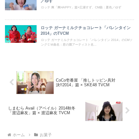
／ゆず
ロッテ 爽「爽HAPPY」篇×広瀬すず、CM曲：夏色／ゆず
ロッテ ガーナミルクチョコレート「バレンタイン
2014」のTVCM
ロッテ ガーナミルクチョコレート「バレンタイン 2014」のCMソ
ングＣＭ曲名：君の隣アーティスト名...
CoCo壱番屋 「推しトッピン具対
決!!2014」篇 × SKE48 TVCM
しまむら Avail（アベイル）2014秋冬
「渡辺麻友」篇 × 渡辺麻友 TVCM
ホーム
お菓子